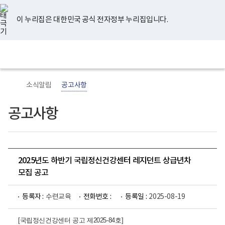
너
유
페
인
블
홈
비
튜
이
스
로
767px
브
스
타
그
이 누리집은 대한민국 공식 전자정부 누리집입니다.
이
북
그
하
램
보
전
통
건
체
합
복
메
검
지
뉴
색
부
국
소식알림
공고사항
립
정
신
공고사항
건
강
센
터
로
고
2025년도 하반기 국립정신건강센터 레지던트 상급년차
모집 공고
등록자 :
수련교육
전화번호 :
등록일 :
2025-08-19
[국립정신건강센터 공고 제2025-84호
]