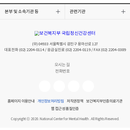
목
목
록
록
본부 및 소속기관 등
관련기관
열
열
기
기
(우)
04933
서울특별시 광진구 용마산로 127
대표전화
(02) 2204-0114
/ 응급실진료
(02) 2204-0119
/ FAX
(02) 2204-0389
오시는 길
전화번호
홈페이지 이용안내
개인정보처리방침
저작권정책
보건복지부인증의료기관
웹 접근성 품질인증
Copyright ⓒ 2020. National Center for Mental Health . All Rights Reserved.