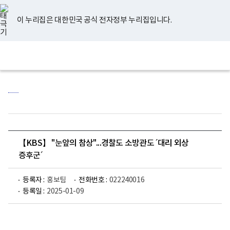
너
유
페
인
블
홈
비
튜
이
스
로
767px
브
스
타
그
이 누리집은 대한민국 공식 전자정부 누리집입니다.
이
북
그
하
램
보
전
통
건
체
합
복
메
검
지
뉴
색
부
국
립
정
신
건
강
센
【KBS】 "눈앞의 참상"...경찰도 소방관도 ´대리 외상
터
로
증후군´
고
등록자 :
홍보팀
전화번호 :
022240016
등록일 :
2025-01-09