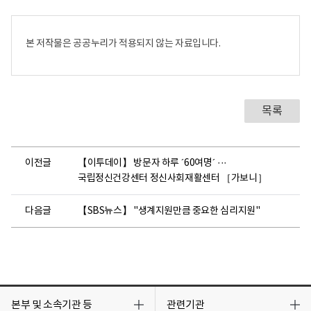
본 저작물은 공공누리가 적용되지 않는 자료입니다.
목록
이전글
【이투데이】 방문자 하루 ´60여명´ ···
국립정신건강센터 정신사회재활센터 ［가보니］
다음글
【SBS뉴스】 "생계지원만큼 중요한 심리지원"
목
목
록
록
본부 및 소속기관 등
관련기관