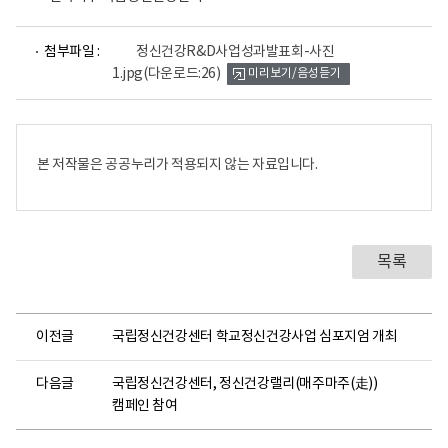
파
첨부파일 :
정신건강R&D사업성과발표회-사진
일
1.jpg
(다운로드:26)
미리보기/음성듣기
뷰
어
로
본 저작물은 공공누리가 적용되지 않는 자료입니다.
목록
이전글
국립정신건강센터 학교정신건강사업 심포지엄 개최
다음글
국립정신건강센터, 정신건강랠리(매주마주(走))
캠페인 참여