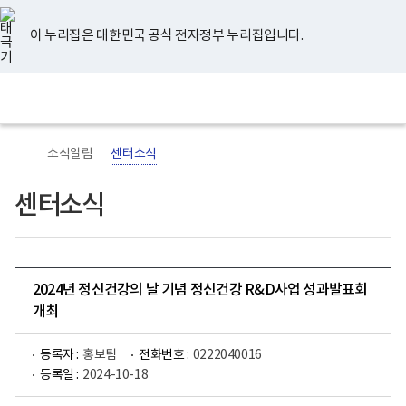
너
유
페
인
블
홈
비
튜
이
스
로
767px
브
스
타
그
이 누리집은 대한민국 공식 전자정부 누리집입니다.
이
북
그
하
램
보
전
통
건
체
합
복
메
검
지
뉴
색
부
국
소식알림
센터소식
립
정
신
센터소식
건
강
센
터
로
고
2024년 정신건강의 날 기념 정신건강 R&D사업 성과발표회
개최
등록자 :
홍보팀
전화번호 :
0222040016
등록일 :
2024-10-18