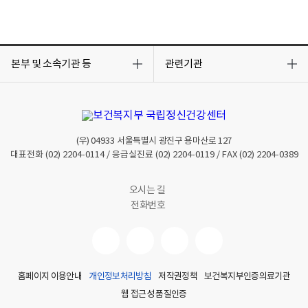
목
목
록
록
본부 및 소속기관 등
관련기관
열
열
기
기
(우)
04933
서울특별시 광진구 용마산로 127
대표전화
(02) 2204-0114
/ 응급실진료
(02) 2204-0119
/ FAX
(02) 2204-0389
오시는 길
전화번호
홈페이지 이용안내
개인정보처리방침
저작권정책
보건복지부인증의료기관
웹 접근성 품질인증