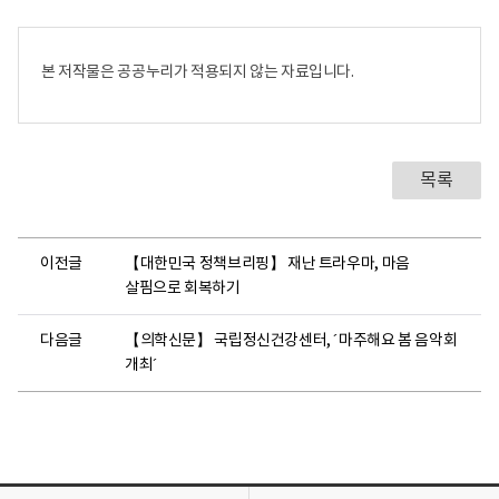
본 저작물은 공공누리가 적용되지 않는 자료입니다.
목록
이전글
【대한민국 정책브리핑】 재난 트라우마, 마음
살핌으로 회복하기
다음글
【의학신문】 국립정신건강센터, ´마주해요 봄 음악회
개최´
목
목