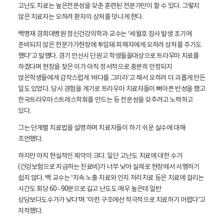
고난도 치료는 높은전문성을 갖춘 훈련된 전문가만이 할 수 있다. 그렇지
않은 치료자는 오히려 환자의 상처를 덧나게 한다.
백명재 경희대병원 정신건강의학과 교수는 “세월호 참사 발생 초기에
준비되지 않은 전문가가현장에 투입돼 피해자에게 오히려 상처를 주기도
했다”고 말했다. 경기 안산시 단원고 학생들을대상으로 트라우마 치료를
하겠다며 현장을 찾은 이가 아직 정서적으로 충분히 안정되지
않은학생들에게 갑작스럽게 ‘바다를 그리라’고 해서 오히려 더 괴롭게 만든
일도 있었다. 당시 경험을 계기로 트라우마 치료자들이 뼈아픈 반성을 했고
한국트라우마스트레스학회를 만드는 등 전문성을 갖추려고 노력하고
있다.
그는 단계별 치료법을 설명하며 치료자들이 하기 쉬운 실수에 대해
조언했다.
하지만 아직 현실적인 제약이 크다. 일단 고난도 치료에 대한 수가
(건강보험으로 지급하는 진료비)가 너무 낮아 실제로 현장에서 시행하기
쉽지 않다. 백 교수는 “지속 노출 치료와 인지 처리치료 등은 치료에 걸리는
시간도 회당 60∼90분으로 길고 난도도 매우 높은데 일반
상담보다도수가가 낮다”며 “이런 구조에선 적극적으로 치료하기 어렵다”고
지적했다.