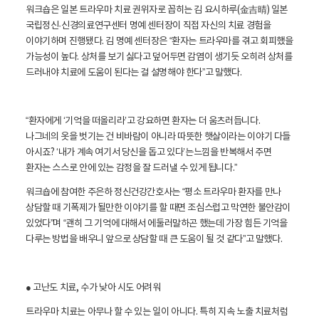
워크숍은 일본 트라우마 치료 권위자로 꼽히는 김 요시하루(金吉晴) 일본
국립정신·신경의료연구센터 명예 센터장이 직접 자신의 치료 경험을
이야기하며 진행됐다. 김 명예 센터장은 “환자는 트라우마를 겪고 회피했을
가능성이 높다. 상처를 보기 싫다고 덮어두면 감염이 생기듯 오히려 상처를
드러내야 치료에 도움이 된다는 걸 설명해야 한다”고 말했다.
“환자에게 ‘기억을 떠올리라’고 강요하면 환자는 더 움츠러듭니다.
나그네의 옷을 벗기는 건 비바람이 아니라 따뜻한 햇살이라는 이야기 다들
아시죠? ‘내가 계속 여기서 당신을 돕고 있다’는느낌을 반복해서 주면
환자는 스스로 안에 있는 감정을 잘 드러낼 수 있게 됩니다.”
워크숍에 참여한 주은하 정신건강간호사는 “평소 트라우마 환자를 만나
상담할 때 기폭제가 될만한 이야기를 할 때면 조심스럽고 막연한 불안감이
있었다”며 “괜히 그 기억에 대해서 에둘러말하곤 했는데 가장 힘든 기억을
다루는 방법을 배우니 앞으로 상담할 때 큰 도움이 될 것 같다”고 말했다.
● 고난도 치료, 수가 낮아 시도 어려워
트라우마 치료는 아무나 할 수 있는 일이 아니다. 특히 지속 노출 치료처럼