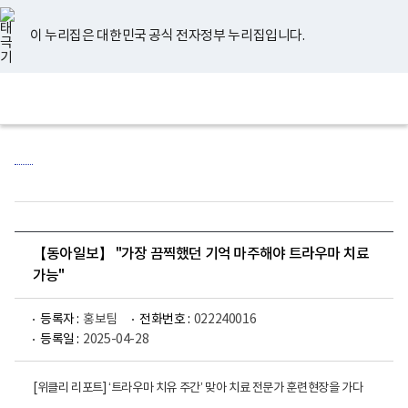
너
유
페
인
블
홈
비
튜
이
스
로
767px
브
스
타
그
이 누리집은 대한민국 공식 전자정부 누리집입니다.
이
북
그
하
램
보
전
통
건
체
합
복
메
검
지
뉴
색
부
국
립
정
신
건
강
센
【동아일보】 "가장 끔찍했던 기억 마주해야 트라우마 치료
터
로
가능"
고
등록자 :
홍보팀
전화번호 :
022240016
등록일 :
2025-04-28
[위클리 리포트] ‘트라우마 치유 주간’ 맞아 치료 전문가 훈련현장을 가다