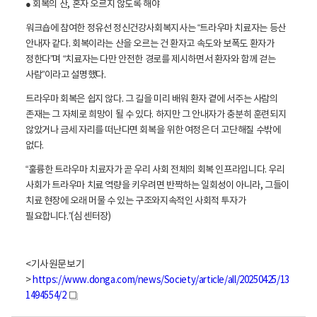
● 회복의 산, 혼자 오르지 않도록 해야
워크숍에 참여한 정유선 정신건강사회복지사는 “트라우마 치료자는 등산
안내자 같다. 회복이라는 산을 오르는 건 환자고 속도와 보폭도 환자가
정한다”며 “치료자는 다만 안전한 경로를 제시하면서 환자와 함께 걷는
사람”이라고 설명했다.
트라우마 회복은 쉽지 않다. 그 길을 미리 배워 환자 곁에 서주는 사람의
존재는 그 자체로 희망이 될 수 있다. 하지만 그 안내자가 충분히 훈련되지
않았거나 금세 자리를 떠난다면 회복을 위한 여정은 더 고단해질 수밖에
없다.
“훌륭한 트라우마 치료자가 곧 우리 사회 전체의 회복 인프라입니다. 우리
사회가 트라우마 치료 역량을 키우려면 반짝하는 일회성이 아니라, 그들이
치료 현장에 오래 머물 수 있는 구조와지속적인 사회적 투자가
필요합니다.”(심 센터장)
<기사원문보기
>
https://www.donga.com/news/Society/article/all/20250425/13
1494554/2
새
창