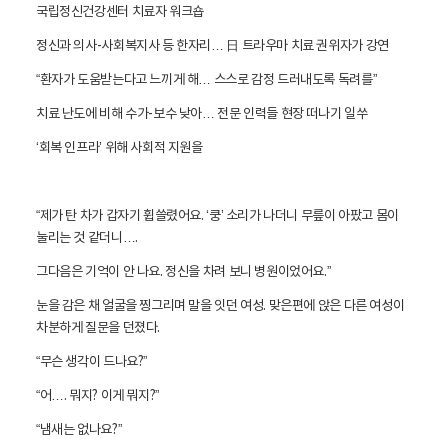
국립정신건강센터 치료자 워크숍
정신과 의사-사회복지사 등 한자리… 日 트라우마 치료 권위자가 강연
“환자가 도움받는다고 느끼게 해… 스스로 감정 드러내도록 독려를”
치료 난도에 비해 수가-보수 낮아… 전문 인력들 현장 떠나기 일쑤
‘회복 인프라’ 위해 사회적 지원을
“제가 탄 차가 갑자기 휩쓸렸어요. ‘쿵’ 소리가 나더니 무릎이 아팠고 몸이
눌리는 것 같더니….
그다음은 기억이 안 나요. 정신을 차려 보니 병원이었어요.”
눈을 감은 채 얼굴을 찡그리며 말을 잇던 여성. 맞은편에 앉은 다른 여성이
차분하게 질문을 던
졌다.
“무슨 생각이 드나요?”
“어…. 뭐지? 이게 뭐지?”
“냄새는 없나요?”