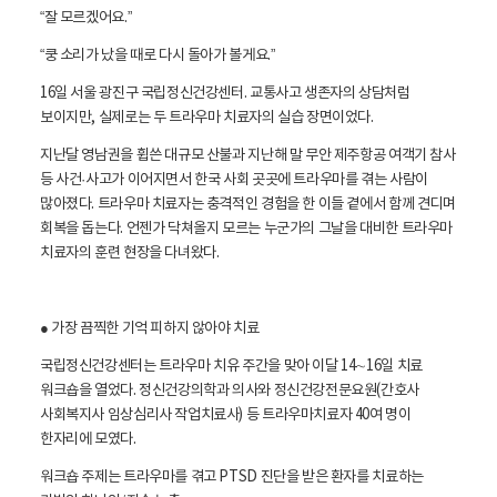
“잘 모르겠어요.”
“쿵 소리가 났을 때로 다시 돌아가 볼게요.”
16일 서울 광진구 국립정신건강센터. 교통사고 생존자의 상담처럼
보이지만, 실제로는 두 트라우마 치료자의 실습 장면이었다.
지난달 영남권을 휩쓴 대규모 산불과 지난해 말 무안 제주항공 여객기 참사
등 사건·사고가 이어지면서 한국 사회 곳곳에 트라우마를 겪는 사람이
많아졌다. 트라우마 치료자는 충격적인 경험을 한 이들 곁에서 함께 견디며
회복을 돕는다. 언젠가 닥쳐올지 모르는 누군가의 그날을 대비한 트라우마
치료자의 훈련 현장을 다녀왔다.
● 가장 끔찍한 기억 피하지 않아야 치료
국립정신건강센터는 트라우마 치유 주간을 맞아 이달 14∼16일 치료
워크숍을 열었다. 정신건강의학과 의사와 정신건강전문요원(간호사
사회복지사 임상심리사 작업치료사) 등 트라우마치료자 40여 명이
한자리에 모였다.
워크숍 주제는 트라우마를 겪고 PTSD 진단을 받은 환자를 치료하는