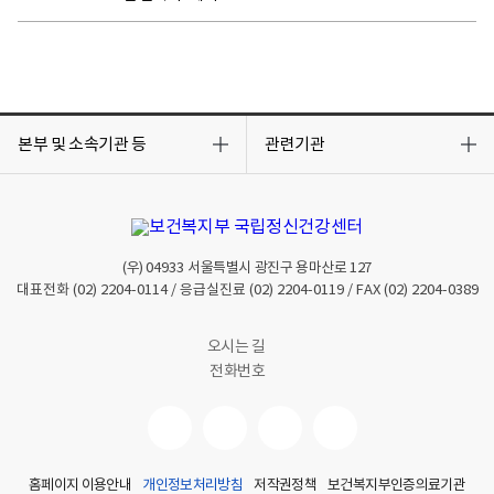
목
목
록
록
본부 및 소속기관 등
관련기관
열
열
기
기
(우)
04933
서울특별시 광진구 용마산로 127
대표전화
(02) 2204-0114
/ 응급실진료
(02) 2204-0119
/ FAX
(02) 2204-0389
오시는 길
전화번호
홈페이지 이용안내
개인정보처리방침
저작권정책
보건복지부인증의료기관