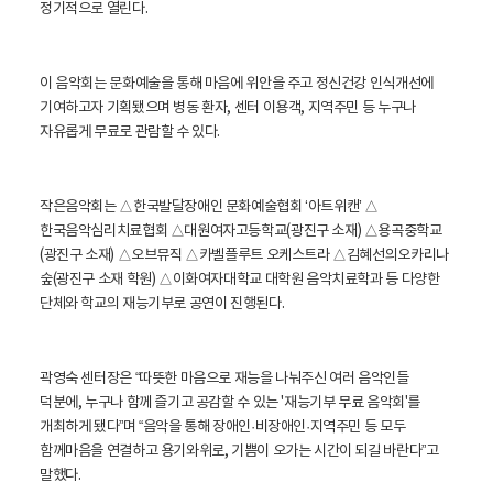
정기적으로 열린다.
이 음악회는 문화예술을 통해 마음에 위안을 주고 정신건강 인식개선에
기여하고자 기획됐으며 병동 환자, 센터 이용객, 지역주민 등 누구나
자유롭게 무료로 관람할 수 있다.
작은음악회는 △한국발달장애인 문화예술협회 ‘아트위캔’ △
한국음악심리치료협회 △대원여자고등학교(광진구 소재) △용곡중학교
(광진구 소재) △오브뮤직 △카벨플루트 오케스트라 △김혜선의오카리나
숲(광진구 소재 학원) △이화여자대학교 대학원 음악치료학과 등 다양한
단체와 학교의 재능기부로 공연이 진행된다.
곽영숙 센터장은 “따뜻한 마음으로 재능을 나눠주신 여러 음악인들
덕분에, 누구나 함께 즐기고 공감할 수 있는 '재능기부 무료 음악회'를
개최하게 됐다”며 “음악을 통해 장애인·비장애인·지역주민 등 모두
함께마음을 연결하고 용기와위로, 기쁨이 오가는 시간이 되길 바란다”고
말했다.