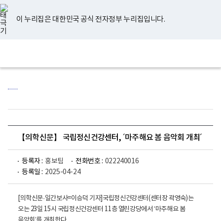
너
유
페
인
블
홈
비
튜
이
스
로
767px
브
스
타
그
이 누리집은 대한민국 공식 전자정부 누리집입니다.
이
북
그
하
램
보
전
통
건
체
합
복
메
검
지
뉴
색
부
국
립
정
신
건
강
센
【의학신문】 국립정신건강센터, ´마주해요 봄 음악회 개최´
터
로
고
등록자 :
홍보팀
전화번호 :
022240016
등록일 :
2025-04-24
[의학신문·일간보사=이승덕 기자]국립정신건강센터(센터장 곽영숙)는
오는 23일 15시 국립정신건강센터 11층 열린강당에서 ‘마주해요 봄
음악회’를 개최한다.