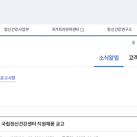
정신건강사업부
국가트라우마센터
정신건강연구소
새
창
홈
선
소식알림
고
택
됨
공고사항
1회 국립정신건강센터 직원채용 공고