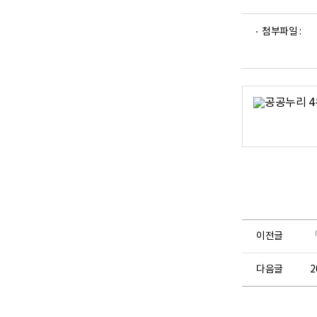
파
파
첨부파일 :
일
일
뷰
뷰
어
어
로
로
이전글
다음글
2