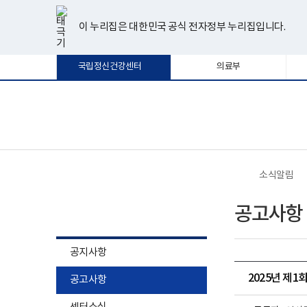
너
한
파
pdf
플
유
페
인
블
선
홈
비
글
워
뷰
래
튜
이
스
로
택
1180px
뷰
포
어
시
브
스
타
그
이 누리집은 대한민국 공식 전자정부 누리집입니다.
됨
이
어
인
프
뷰
북
그
상
프
트
로
어
램
로
뷰
그
프
국립정신건강센터
의료부
그
어
램
로
램
프
다
그
다
로
운
램
운
그
로
다
로
램
드
운
보
전
드
다
로
건
체
운
드
복
메
로
지
뉴
드
부
국
소식알림
립
정
소식알림
신
공고사항
건
강
센
터
공지사항
로
고
2025년 제
공고사항