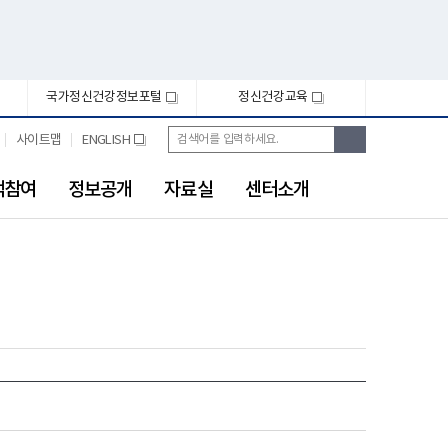
국가정신건강정보포털
정신건강교육
새
새
창
창
통
검
사이트맵
ENGLISH
새
합
색
창
검
색
객참여
정보공개
자료실
센터소개