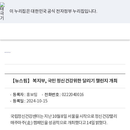
너
유
페
인
블
홈
비
튜
이
스
로
767px
브
스
타
그
이 누리집은 대한민국 공식 전자정부 누리집입니다.
이
북
그
하
램
보
전
통
건
체
합
복
메
검
지
뉴
색
부
국
립
정
신
건
강
센
【뉴스핌】 복지부, 국민 정신건강위한 달리기 챌린지 개최
터
로
고
등록자 :
홍보팀
전화번호 :
0222040016
등록일 :
2024-10-15
국립정신건강센터는 지난 10월 8일 서울을 시작으로 정신건강랠리
매주마주(走) 캠페인을 성공적으로 개최했다고 14일 밝혔다.