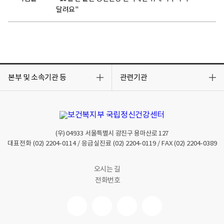
달려요"
목
목
록
록
본부 및 소속기관 등
관련기관
열
열
기
기
(우)
04933
서울특별시 광진구 용마산로 127
대표전화
(02) 2204-0114
/ 응급실진료
(02) 2204-0119
/ FAX
(02) 2204-0389
오시는 길
전화번호