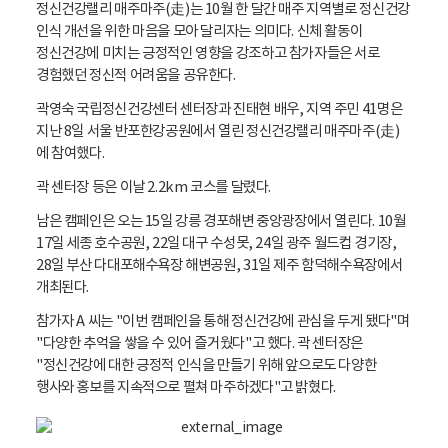
정신건강랠리 매주마주(走)는 10월 한 달간 매주 지역별로 정신건강
인식 개선을 위한 마음을 모아 달리자는 의미다. 신체 활동이
정신건강에 미치는 긍정적인 영향을 강조하고 참가자들은 서로
경험했던 정신적 어려움을 공유한다.
곽영숙 국립정신건강센터 센터장과 진태현 배우, 지역 주민 41명은
지난 8일 서울 반포한강공원에서 열린 정신건강랠리 매주마주(走)
에 참여했다.
곽 센터장 등은 이날 2.2km 코스를 달렸다.
남은 캠페인은 오는 15일 강릉 경포해변 중앙광장에서 열린다. 10월
17일 세종 호수공원, 22일 대구 수성못, 24일 광주 월드컵 경기장,
28일 부산 다대포해수욕장 해변공원, 31일 제주 함덕해수욕장에서
개최된다.
참가자 A 씨는 "이번 캠페인을 통해 정신건강에 관심을 두게 됐다"며
"다양한 추억을 쌓을 수 있어 즐거웠다"고 했다. 곽 센터장은
"정신건강에 대한 긍정적 인식을 만들기 위해 앞으로도 다양한
행사와 홍보를 지속적으로 펼쳐 마주하겠다"고 밝혔다.