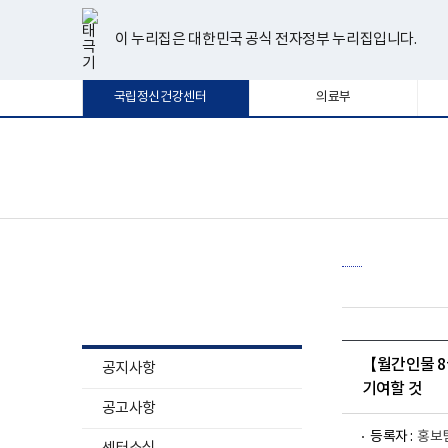
너
한
파
pdf
플
유
페
인
블
선
홈
비
글
워
뷰
래
튜
이
스
로
택
1180px
뷰
포
어
시
브
스
타
그
이 누리집은 대한민국 공식 전자정부 누리집입니다.
됨
이
어
인
프
뷰
북
그
상
프
트
로
어
램
로
뷰
그
프
국립정신건강센터
의료부
그
어
램
로
램
프
다
그
다
로
운
램
운
그
로
다
로
램
드
운
보
전
드
다
로
건
체
운
드
복
메
로
지
뉴
드
부
국
립
정
소식알림
신
건
강
센
터
【월간인물 8
공지사항
로
기여할 것
고
공고사항
등록자 :
홍보