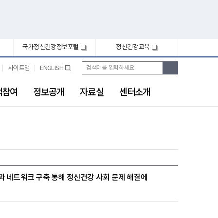
국가정신건강정보포털
정신건강교육
새
새
창
창
통
검
사이트맵
ENGLISH
새
합
색
창
검
색
객참여
정보공개
자료실
센터소개
과 네트워크 구축 통해 정신건강 사회 문제 해결에