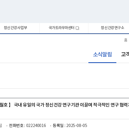
정신건강사업부
국가트라우마센터
정신건강연구소
새
창
홈
선
소식알림
고
택
됨
월호 】 국내 유일의 국가 정신건강 연구기관 이끌며 적극적인 연구 협력
팀
전화번호 :
022240016
등록일 :
2025-08-05