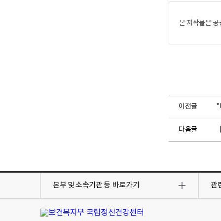
로
본 저작물은 공
이전글
다음글
목
목
록
록
본부 및 소속기관 등
바로가기
관
열
열
기
기