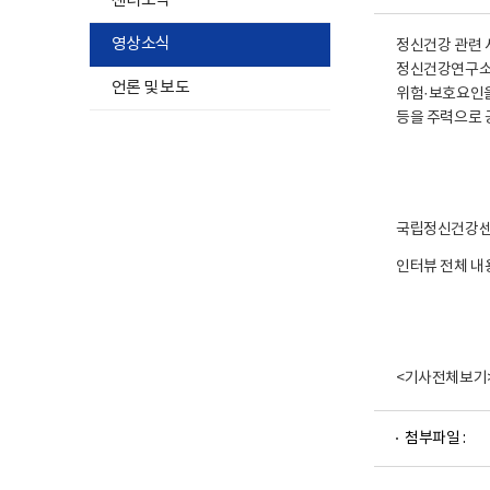
센터소식
영상소식
정신건강 관련 
정신건강연구소는
언론 및 보도
위험·보호요인을
등을 주력으로 
국립정신건강센터
인터뷰 전체 내
<기사전체보기
파
첨부파일 :
일
뷰
어