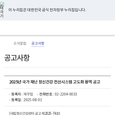
너
유
페
인
블
홈
비
튜
이
스
로
767px
브
스
타
그
이 누리집은 대한민국 공식 전자정부 누리집입니다.
이
북
그
하
램
보
전
통
건
체
합
복
메
검
지
뉴
색
부
국
소식알림
공고사항
립
정
신
공고사항
건
강
센
터
로
고
2025년 국가 재난 정신건강 전산시스템 고도화 용역 공고
등록자 :
재무팀
전화번호 :
02-2204-0033
등록일 :
2025-08-01
[국립정신건강센터 공고 제2025-74호
]