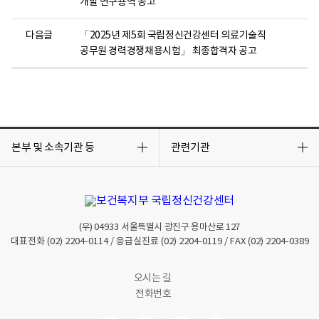
개발 연구용역 공고
다음글
「2025년 제5회 국립정신건강센터 의료기술직
공무원 경력경쟁채용시험」 최종합격자 공고
목
목
록
록
본부 및 소속기관 등
관련기관
열
열
기
기
(우)
04933
서울특별시 광진구 용마산로 127
대표전화
(02) 2204-0114
/ 응급실진료
(02) 2204-0119
/ FAX
(02) 2204-0389
오시는 길
전화번호