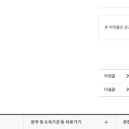
뷰
뷰
어
어
로
로
본 저작물은 공
이전글
다음글
목
목
록
록
본부 및 소속기관 등
바로가기
관
열
열