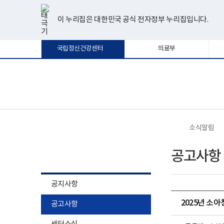
너
한
파
pdf
플
유
페
인
블
선
홈
비
글
워
뷰
래
튜
이
스
로
택
1180px
뷰
포
어
시
브
스
타
그
이 누리집은 대한민국 공식 전자정부 누리집입니다.
됨
이
어
인
프
뷰
북
그
상
프
트
로
어
램
로
뷰
그
프
국립정신건강센터
의료부
그
어
램
로
램
프
다
그
다
로
운
램
운
그
로
다
로
램
드
운
보
전
드
다
로
건
체
운
드
복
메
로
지
뉴
드
부
국
소식알림
립
정
소식알림
신
공고사항
건
강
센
터
공지사항
로
고
2025년 소
공고사항