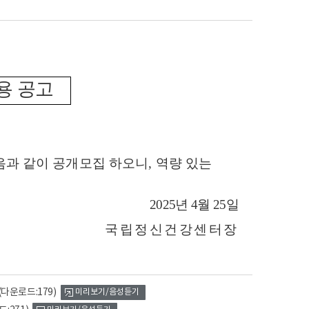
용 공고
과 같이 공개모집 하오니
,
역량 있는
2025
년
4
월
25
일
국립정신건강센터장
(다운로드:179)
미리보기/음성듣기