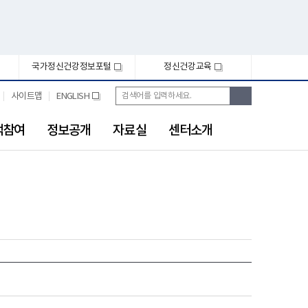
국가정신건강정보포털
정신건강교육
새
새
창
창
통
검
사이트맵
ENGLISH
새
합
색
창
검
색
객참여
정보공개
자료실
센터소개