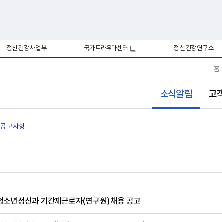
정신건강사업부
국가트라우마센터
정신건강연구소
새
창
홈
선
소식알림
고
택
됨
공고사항
아청소년정신과 기간제근로자(연구원) 채용 공고