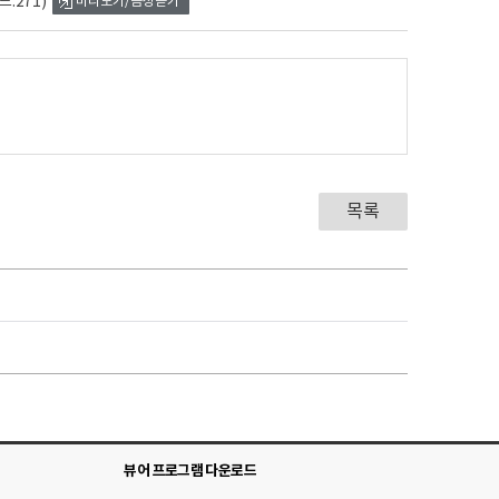
:271)
미리보기/음성듣기
목록
뷰어 프로그램 다운로드