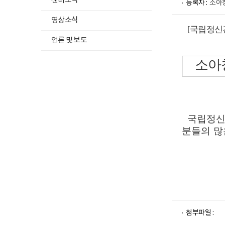
센터소식
등록자 :
소아
영상소식
[
국립정신
언론 및 보도
소아
국립정신
분들의 많
파
파
첨부파일 :
일
일