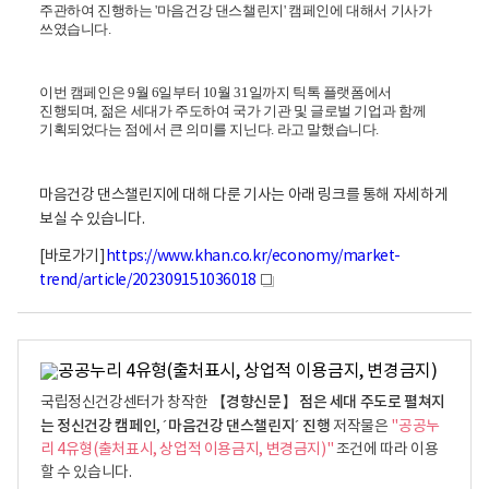
주관하여 진행하는 '마음건강 댄스챌린지' 캠페인에 대해서 기사가
쓰였습니다.
이번 캠페인은 9월 6일부터 10월 31일까지 틱톡 플랫폼에서
진행되며, 젊은 세대가 주도하여 국가 기관 및 글로벌 기업과
함께
기획되었다는 점에서 큰 의미를 지닌다. 라고 말했습니다.
마음건강 댄스챌린지에 대해 다룬 기사는 아래 링크를 통해 자세하게
보실 수 있습니다.
[바로가기]
https://www.khan.co.kr/economy/market-
trend/article/202309151036018
새
창
【경향신문】 점은 세대 주도로 펼쳐지
국립정신건강센터가 창작한
는 정신건강 캠페인, ´마음건강 댄스챌린지´ 진행
저작물은
"공공누
리 4유형(출처표시, 상업적 이용금지, 변경금지)"
조건에 따라 이용
할 수 있습니다.