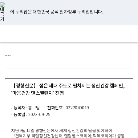
너
유
페
인
블
홈
비
튜
이
스
로
767px
브
스
타
그
이 누리집은 대한민국 공식 전자정부 누리집입니다.
이
북
그
하
램
보
전
통
건
체
합
복
메
검
지
뉴
색
부
국
립
정
신
건
강
센
【경향신문】 점은 세대 주도로 펼쳐지는 정신건강 캠페인,
터
로
´마음건강 댄스챌린지´ 진행
고
등록자 :
홍보팀
전화번호 :
0222040019
등록일 :
2023-09-25
지난 9월 15일 경향신문에서 세계 정신건강의 날을 맞이하여
보건복지부 국립정신건강센터, 멘탈헬스코리아, 틱톡코리아가 공동