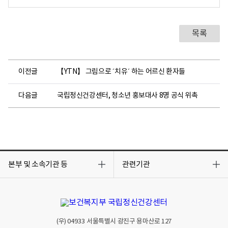
목록
이전글
【YTN】 그림으로 ´치유´ 하는 어르신 환자들
다음글
국립정신건강센터, 청소년 홍보대사 8명 공식 위촉
목
목
록
록
본부 및 소속기관 등
관련기관
열
열
기
기
(우)
04933
서울특별시 광진구 용마산로 127