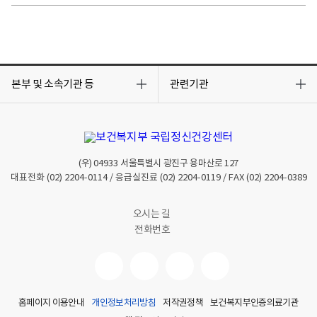
목
목
록
록
본부 및 소속기관 등
관련기관
열
열
기
기
(우)
04933
서울특별시 광진구 용마산로 127
대표전화
(02) 2204-0114
/ 응급실진료
(02) 2204-0119
/ FAX
(02) 2204-0389
오시는 길
전화번호
홈페이지 이용안내
개인정보처리방침
저작권정책
보건복지부인증의료기관