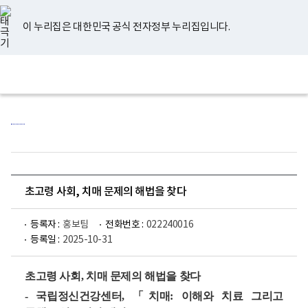
너
유
페
인
블
홈
비
튜
이
스
로
767px
브
스
타
그
이 누리집은 대한민국 공식 전자정부 누리집입니다.
이
북
그
하
램
보
전
통
건
체
합
복
메
검
지
뉴
색
부
국
립
정
신
건
강
센
초고령 사회, 치매 문제의 해법을 찾다
터
로
고
등록자 :
홍보팀
전화번호 :
022240016
등록일 :
2025-10-31
초고령 사회, 치매 문제의 해법을 찾다
- 국립정신건강센터, 「치매: 이해와 치료 그리고