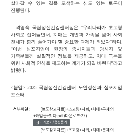
살아갈 수 있는 길을 모색하는 심도 있는 토론이
진행된다.
곽영숙 국립정신건강센터장은 “우리나라가 초고령
사회로 접어들면서, 치매는 개인과 가족을 넘어 사회
전체가 함께 풀어가야 할 중요한 과제가 되었다”라며,
“이번 심포지엄이 현장의 종사자들과 당사자 및
가족분들께 실질적인 정보를 제공하고, 치매 극복을
위한 사회적 인식을 제고하는 계기가 되길 바란다”라고
밝혔다.
<붙임> 2025 국립정신건강센터 노인정신과 심포지엄
포스터
파
파
첨부파일 :
[보도참고자료]+초고령+사회,+치매+문제의
일
일
+해법을+찾다.pdf
(다운로드:27)
뷰
뷰
미리보기/음성듣기
어
어
로
로
[보도참고자료]+초고령+사회,+치매+문제의