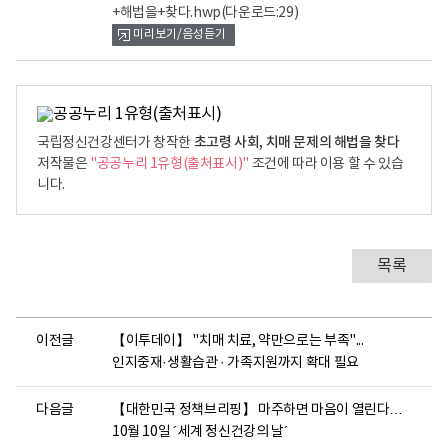
+해법을+찾다.hwp
(다운로드:29)
미리보기/음성듣기
초고령 사회, 치매 문제의 해법을 찾다
국립정신건강센터가 창작한
저작물은
"공공누리 1유형(출처표시)"
조건에 따라 이용 할 수 있습
니다.
목록
이전글
【이투데이】 "치매 치료, 약만으로는 부족"...
인지중재·생활습관 · 가족지원까지 확대 필요
다음글
【대한민국 정책브리핑】 마주하면 마음이 열린다…
10월 10일 ´세계 정신건강의 날´