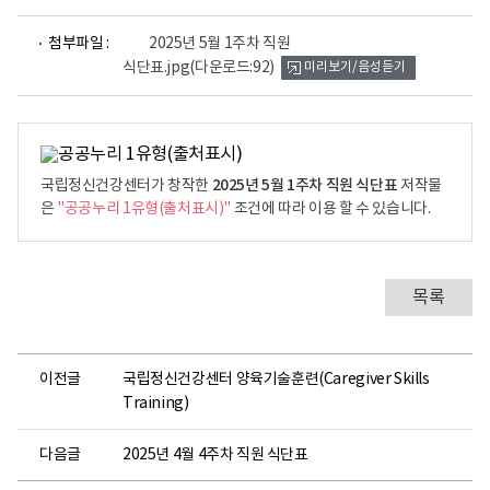
파
첨부파일 :
2025년 5월 1주차 직원
일
식단표.jpg
(다운로드:92)
미리보기/음성듣기
뷰
어
로
2025년 5월 1주차 직원 식단표
국립정신건강센터가 창작한
저작물
은
"공공누리 1유형(출처표시)"
조건에 따라 이용 할 수 있습니다.
목록
이전글
국립정신건강센터 양육기술훈련(Caregiver Skills
Training)
다음글
2025년 4월 4주차 직원 식단표