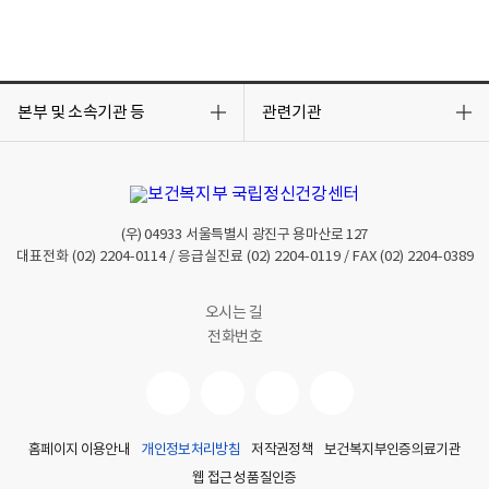
목
목
록
록
본부 및 소속기관 등
관련기관
열
열
기
기
(우)
04933
서울특별시 광진구 용마산로 127
대표전화
(02) 2204-0114
/ 응급실진료
(02) 2204-0119
/ FAX
(02) 2204-0389
오시는 길
전화번호
홈페이지 이용안내
개인정보처리방침
저작권정책
보건복지부인증의료기관
웹 접근성 품질인증