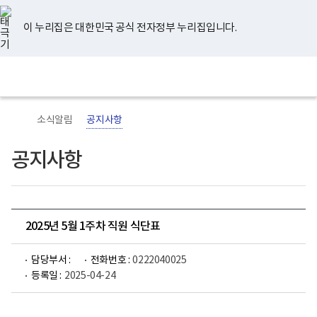
너
유
페
인
블
홈
비
튜
이
스
로
767px
브
스
타
그
이 누리집은 대한민국 공식 전자정부 누리집입니다.
이
북
그
하
램
보
전
통
건
체
합
복
메
검
지
뉴
색
부
국
소식알림
공지사항
립
정
신
공지사항
건
강
센
터
로
고
2025년 5월 1주차 직원 식단표
담당부서 :
전화번호 :
0222040025
등록일 :
2025-04-24