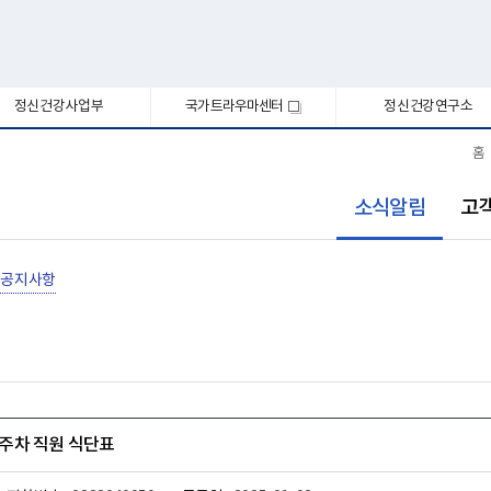
정신건강사업부
국가트라우마센터
정신건강연구소
새
창
홈
선
소식알림
고
택
됨
공지사항
 2주차 직원 식단표