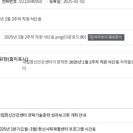
전화번호 :
0222040050
등록일 :
2025-01-02
주간메뉴-구분, 월~일요일로 구성된 표
01/06(월)
01/07(화)
01/08(수)
01/09(목)
01/1
잔반없는
오늘은 집밥
오늘은 일품
A버섯간장불고기,
돈육카레
취나물밥 양념장,
얼큰닭개장,
햄마요볶음밥,
B삼치무조림,
2025년 1월 2주차 직원 식단표.png
(다운로드:80)
미리보기/음성듣기
쌀밥,
호박버섯고추장국,
귀리밥,
쌀밥,
현미밥, 콩나물국,
근대된장
뿌리채소장조림,
고기산적야채볶음,
청양니모어묵국,
옛날소세지전
생선꺼
한식잡채,
미나리탕평채,
두부조림,
케찹,
타르타르
파래김구이,
깻잎무침, 깍두기
치커리오이생채,
시금치야채무침,
2025년 1월 2주차 직원 식단표
국립정신건강센터가 창작한
저작물
봄동샐러
깍두기
배추김치
배추김치
다.
깍두기
샐러드 키위D
샐러드 오리D
야채죽
비빔코너
복숭아
돈육카레
취나물밥 양념장,
햄마요볶음밥,
버섯간장불고기,
대파육개장,
쌀밥,
호박버섯고추장국,
쌀밥,
현미밥, 콩나물국,
귀리밥,
근대된장
뿌리채소장조림,
청양니모어묵국,
옛날소세지전
고기산적야채볶음,
생선꺼
한식잡채,
두부조림,
케찹,
미나리탕평채,
타르타르
파래김구이,
치커리오이생채,
시금치야채무침,
국립정신건강센터 양육기술훈련 성과보고회 개최 안내
깻잎무침, 깍두기
봄동샐러
깍두기
배추김치
배추김치
깍두기
025년 1분기(1월~3월) 정신사회재활센터 프로그램 시간표
매실차
녹차
야채죽
비빔코너
복숭아