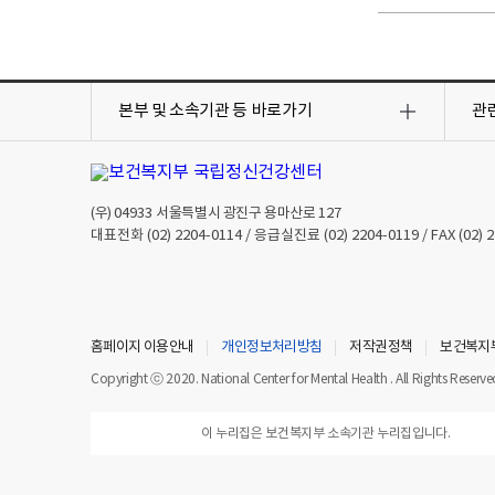
Take out
목
목
원산지
록
록
본부 및 소속기관 등
바로가기
관
열
열
기
기
(우)
04933
서울특별시 광진구 용마산로 127
대표전화
(02) 2204-0114
/ 응급실진료
(02) 2204-0119
/ FAX
(02) 
홈페이지 이용안내
개인정보처리방침
저작권정책
보건복지
Copyright ⓒ 2020. National Center for Mental Health . All Rights Reserve
이 누리집은 보건복지부 소속기관 누리집입니다.