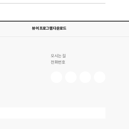
살샐러드
T/O 샐러드 미운영
T/O 샐러드 미운영
(콩:외국산)
에 별도로 표시하였습니다.
등어, 게, 새우, 돼지고기, 복숭아, 토마토,
뷰어 프로그램 다운로드
오시는 길
전화번호