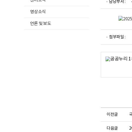
센터소식
담당부서 :
영상소식
구분
언론 및 보도
파
첨부파일 :
일
뷰
중식
어
로
중식멀티바
중석식
석식
이전글
다음글
2
석식멀티바