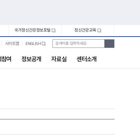
국가정신건강정보포털
정신건강교육
새
새
창
창
통
검
사이트맵
ENGLISH
새
합
색
창
검
색
객참여
정보공개
자료실
센터소개