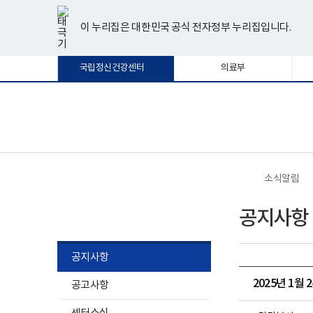
너
한
파
pdf
플
유
페
인
블
선
홈
비
글
워
뷰
래
튜
이
스
로
택
1180px
뷰
포
어
시
브
스
타
그
이 누리집은 대한민국 공식 전자정부 누리집입니다.
됨
이
어
인
프
뷰
북
그
상
프
트
로
어
램
로
뷰
그
프
국립정신건강센터
의료부
그
어
램
로
램
프
다
그
다
로
운
램
운
그
로
다
로
램
드
운
보
전
드
다
로
건
체
운
드
복
메
로
지
뉴
드
부
국
소식알림
립
정
소식알림
신
공지사항
건
강
센
터
공지사항
로
고
2025년 1월
공고사항