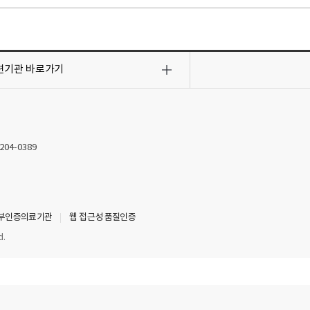
치킨텐더샐러드
훈제오리샐러드
새우샐러드
샌드위치
닭가슴
밥(쌀: 국내산), 죽(쌀:국내산), 숭늉, 누룽지(쌀:국내산), 현미밥(현미:국내산), 두부
* 쌀,콩(두부, 콩국수, 콩비지) 이외 사용되는 식자재의 원산지는 일일메뉴 게시판
* 알레르기 주의 메뉴가 있으니 확인바랍니다. (난류, 우유, 메밀, 땅콩, 대두, 밀, 고
련기관
바로가기
아황산류, 호두, 닭고기, 쇠고기, 오징어, 조개류, 굴, 전복, 항합, 잣)
위 식단은 식자재 수급에 따라 변경될 수 있습니다.
2204-0389
부인증의료기관
웹 접근성 품질인증
d.