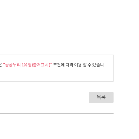
0(금)
01/11(토)
01/12(일)
날,
오늘은 집밥
라이스,
오늘은 일품
돈육김치찌개,
유부잔치국수,
쌀밥,
국,
쌀밥, 김치손만두,
치즈계란말이,
스
베이컨감자채볶음,
어묵채마늘쪽볶음,
,
청경채겉절이,
건파래볶음,
은
"공공누리 1유형(출처표시)"
조건에 따라 이용 할 수 있습니
드,
깍두기
깍두기
홍차
그린샐러드
그린샐러드
라이스,
돈육김치찌개,
유부잔치국수,
목록
쌀밥,
국,
쌀밥, 김치손만두,
치즈계란말이,
스
베이컨감자채볶음,
어묵채마늘쪽볶음,
,
청경채겉절이,
건파래볶음,
드,
깍두기
깍두기
홍차
후식차
후식차