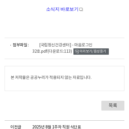
소식지 바로보기
새
창
파
첨부파일 :
[국립정신건강센터] - 마음로그인
일
32호.pdf
(다운로드:113)
미리보기/음성듣기
뷰
어
로
본 저작물은 공공누리가 적용되지 않는 자료입니다.
목록
이전글
2025년 8월 1주차 직원 식단표