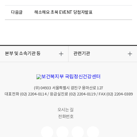
다음글
해소해요 초복 EVENT 당첨자발표
목
목
록
록
본부 및 소속기관 등
관련기관
열
열
기
기
(우)
04933
서울특별시 광진구 용마산로 127
대표전화
(02) 2204-0114
/ 응급실진료
(02) 2204-0119
/ FAX
(02) 2204-0389
오시는 길
전화번호