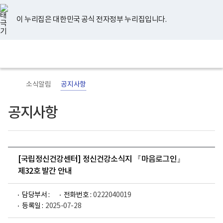
너
유
페
인
블
홈
비
튜
이
스
로
767px
브
스
타
그
이 누리집은 대한민국 공식 전자정부 누리집입니다.
이
북
그
하
램
보
전
통
건
체
합
복
메
검
지
뉴
색
부
국
소식알림
공지사항
립
정
신
공지사항
건
강
센
터
로
고
[국립정신건강센터] 정신건강소식지 『마음로그인』
제32호 발간 안내
담당부서 :
전화번호 :
0222040019
등록일 :
2025-07-28