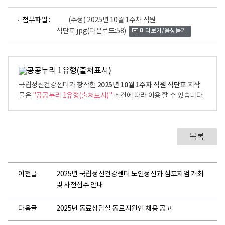
파
첨부파일 :
(수정) 2025년 10월 1주차 직원
일
식단표.jpg
(다운로드:58)
미리보기/음성듣기
뷰
어
로
2025년 10월 1주차 직원 식단표
국립정신건강센터가 창작한
저작
물은
"공공누리 1유형(출처표시)"
조건에 따라 이용 할 수 있습니다.
목록
이전글
2025년 국립정신건강센터 노인정신과 심포지엄 개최
및 사전접수 안내
다음글
2025년 동료상담실 동료지원인 채용 공고