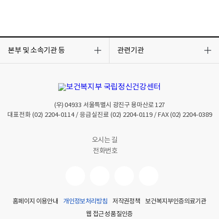
목
목
록
록
본부 및 소속기관 등
관련기관
열
열
기
기
(우)
04933
서울특별시 광진구 용마산로 127
대표전화
(02) 2204-0114
/ 응급실진료
(02) 2204-0119
/ FAX
(02) 2204-0389
오시는 길
전화번호
홈페이지 이용안내
개인정보처리방침
저작권정책
보건복지부인증의료기관
웹 접근성 품질인증