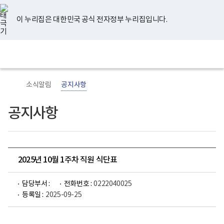
너
유
페
인
블
홈
비
튜
이
스
로
767px
브
스
타
그
이 누리집은 대한민국 공식 전자정부 누리집입니다.
이
북
그
하
램
보
전
통
건
체
합
복
메
검
지
뉴
색
부
국
소식알림
공지사항
립
정
신
공지사항
건
강
센
터
로
고
2025년 10월 1주차 직원 식단표
담당부서 :
전화번호 :
0222040025
등록일 :
2025-09-25