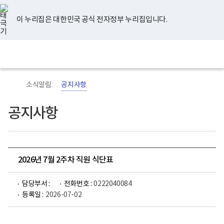
너
유
페
인
블
홈
비
튜
이
스
로
767px
브
스
타
그
이 누리집은 대한민국 공식 전자정부 누리집입니다.
이
북
그
하
램
보
전
통
건
체
합
복
메
검
지
뉴
색
부
국
소식알림
공지사항
립
정
신
공지사항
건
강
센
터
로
고
2026년 7월 2주차 직원 식단표
담당부서 :
전화번호 :
0222040084
등록일 :
2026-07-02