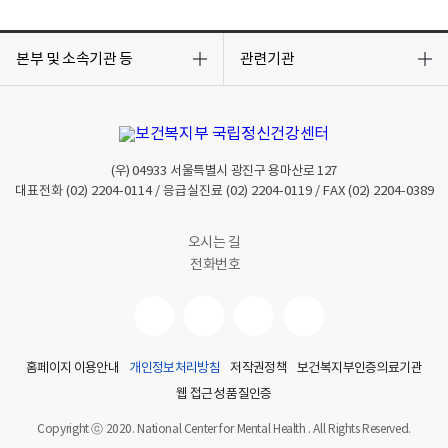
목
목
록
록
본부 및 소속기관 등
관련기관
열
열
기
기
(우)
04933
서울특별시 광진구 용마산로 127
대표전화
(02) 2204-0114
/ 응급실진료
(02) 2204-0119
/ FAX
(02) 2204-0389
오시는 길
전화번호
홈페이지 이용안내
개인정보처리방침
저작권정책
보건복지부인증의료기관
웹 접근성 품질인증
Copyright ⓒ 2020. National Center for Mental Health . All Rights Reserved.