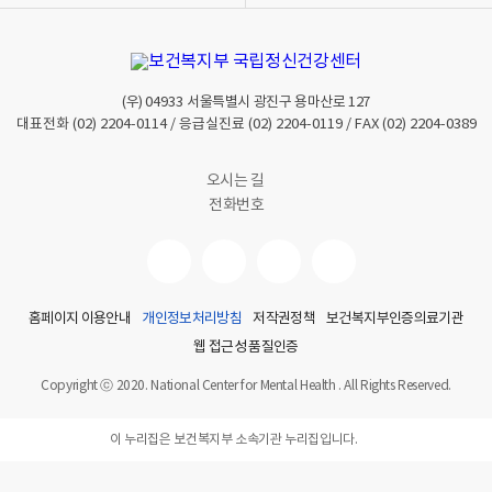
센
기
기
터
주
관
(우)
04933
서울특별시 광진구 용마산로 127
:
대표전화
(02) 2204-0114
/ 응급실진료
(02) 2204-0119
/ FAX
(02) 2204-0389
한
국
오시는 길
음
전화번호
악
심
리
치
료
홈페이지 이용안내
개인정보처리방침
저작권정책
보건복지부인증의료기관
협
웹 접근성 품질인증
회
Copyright ⓒ 2020. National Center for Mental Health . All Rights Reserved.
참
가
이 누리집은 보건복지부 소속기관 누리집입니다.
대
상
: