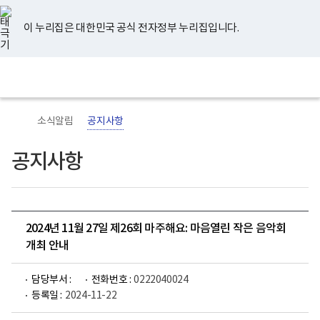
너
유
페
인
블
홈
비
튜
이
스
로
767px
브
스
타
그
이 누리집은 대한민국 공식 전자정부 누리집입니다.
이
북
그
하
램
보
전
통
건
체
합
복
메
검
지
뉴
색
부
국
소식알림
공지사항
립
정
신
공지사항
건
강
센
터
로
고
2024년 11월 27일 제26회 마주해요: 마음열린 작은 음악회
개최 안내
담당부서 :
전화번호 :
0222040024
등록일 :
2024-11-22