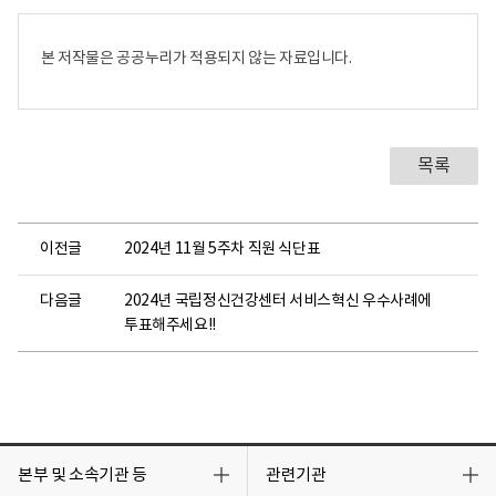
2
4
년
본 저작물은 공공누리가 적용되지 않는 자료입니다.
1
1
월
2
목록
7
일
정
오
이전글
2024년 11월 5주차 직원 식단표
주
다음글
2024년 국립정신건강센터 서비스혁신 우수사례에
최
투표해주세요!!
:
국
립
정
신
건
목
목
록
록
본부 및 소속기관 등
관련기관
강
열
열