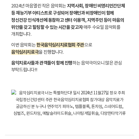
음
지역사회, 장애인 비영리민간단체
2024년 마음열린 작은 음악회는
악
등 재능기부 아티스트로 구성되어 장애인과 비장애인이 함께
심
정신건강 인식개선에 동참하고 센터 이용객, 지역주민 등이 마음의
리
위안을 갖고 힐링할 수 있는 시간을 갖고자
매주 수요일 음악회를
치
개최합니다.
료
극
한국음악심리치료협회 주관
이번 음악회는
으로
음악심리치료극
을
진행합니다.
너
는
음악치료사들과 관객들이 함께 진행
하는 음악극이오니 많은 관심
특
부탁드립니다!!
별
하
단
다
일
시
:
2
0