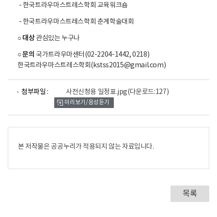
- 한국트라우마스트레스학회 교육워크숍
마
치
- 한국트라우마스트레스학회 춘계학술대회
유
대상
○
관심있는 누구나
주
간
문의
○
국가트라우마센터(02-2204-1442, 0218)
,
한국트라우마스트레스학회(kstss2015@gmail.com)
프
로
파
첨부파일 :
사전신청용 일정표.jpg
(다운로드:127)
일
그
미리보기/음성듣기
뷰
램
어
신
로
청
하
본 저작물은 공공누리가 적용되지 않는 자료입니다.
기
기
간
:
목록
2
0