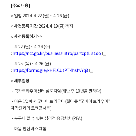
라
[주요 내용]
우
마
일정
○
2024. 4. 22.(월) ~ 4. 26.(금)
치
사전등록 기간
○
2024. 4. 19(금) 까지
유
주
사전등록하기
○
>>
간
- 4. 22.(월) ~ 4. 24.(수)
다
:
https://nct.go.kr/businessIntro/partcptList.do
새
시
창
- 4. 25. (목) ~ 4. 26.(금)
봄
:
https://forms.gle/kHF1CUtPT4hshvYq8
,
새
안
창
세부일정
○
녕
- 국가트라우마센터 심포지엄(재난 후 10년을 말하다)
트
라
- 마음 1열에서 굿바이 트라우마(웹다큐 "굿바이 트라우마"
우
제작진과의 토크콘서트)
마
- 누구나 할 수 있는 심리적 응급처치(PFA)
트
라
- 마음 안심버스 체험
우