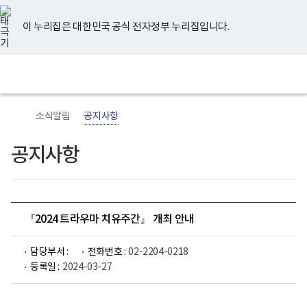
너
유
페
인
블
홈
비
튜
이
스
로
767px
브
스
타
그
이 누리집은 대한민국 공식 전자정부 누리집입니다.
이
북
그
하
램
보
전
통
건
체
합
복
메
검
지
뉴
색
부
국
소식알림
공지사항
립
정
신
공지사항
건
강
센
터
로
고
『2024 트라우마 치유주간』 개최 안내
담당부서 :
전화번호 :
02-2204-0218
등록일 :
2024-03-27
트