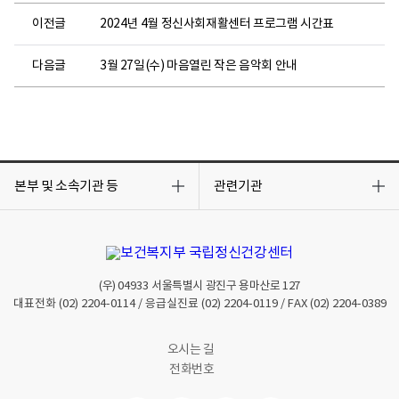
2
4
이전글
2024년 4월 정신사회재활센터 프로그램 시간표
.
4
다음글
3월 27일(수) 마음열린 작은 음악회 안내
.
2
2
.
(
목
목
월
록
록
본부 및 소속기관 등
관련기관
열
열
)
기
기
~
2
6
.
(우)
04933
서울특별시 광진구 용마산로 127
(
대표전화
(02) 2204-0114
/ 응급실진료
(02) 2204-0119
/ FAX
(02) 2204-0389
금
)
오시는 길
장
전화번호
소