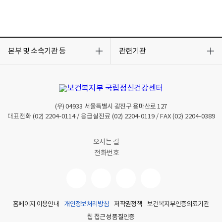
목
목
록
록
본부 및 소속기관 등
관련기관
열
열
기
기
(우)
04933
서울특별시 광진구 용마산로 127
대표전화
(02) 2204-0114
/ 응급실진료
(02) 2204-0119
/ FAX
(02) 2204-0389
오시는 길
전화번호
홈페이지 이용안내
개인정보처리방침
저작권정책
보건복지부인증의료기관
웹 접근성 품질인증