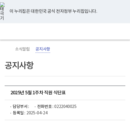
너
유
페
인
블
홈
비
튜
이
스
로
767px
브
스
타
그
이 누리집은 대한민국 공식 전자정부 누리집입니다.
이
북
그
하
램
보
전
통
건
체
합
복
메
검
지
뉴
색
부
국
소식알림
공지사항
립
정
신
공지사항
건
강
센
터
로
고
2025년 5월 1주차 직원 식단표
담당부서 :
전화번호 :
0222040025
등록일 :
2025-04-24