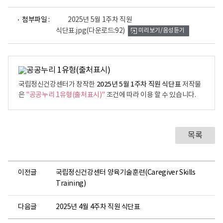
파
첨부파일 :
2025년 5월 1주차 직원
일
식단표.jpg
(다운로드:92)
미리보기/음성듣기
뷰
어
로
2025년 5월 1주차 직원 식단표
국립정신건강센터가 창작한
저작물
은
"공공누리 1유형(출처표시)"
조건에 따라 이용 할 수 있습니다.
목록
이전글
국립정신건강센터 양육기술훈련(Caregiver Skills
Training)
다음글
2025년 4월 4주차 직원 식단표