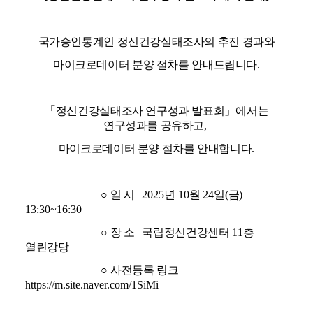
국가승인통계인 정신건강실태조사의 추진 경과와
마이크로데이터 분양 절차를 안내드립니다
.
「
정신건강실태조사 연구성과 발표회
」
에서는
연구성과를 공유하고
,
마이크로데이터 분양 절차를 안내합니다
.
○
일 시
| 2025
년
10
월
24
일
(
금
)
13:30~16:30
○
장 소
|
국립정신건강센터
11
층
열린강당
○
사전등록 링크
|
https://m.site.naver.com/1SiMi