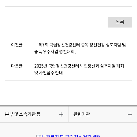
목록
이전글
「제7회 국립정신건강센터 중독 정신건강 심포지엄 및
중독 우수사업 경진대회」
다음글
2025년 국립정신건강센터 노인정신과 심포지엄 개최
및 사전접수 안내
목
목
록
록
본부 및 소속기관 등
관련기관
열
열
기
기