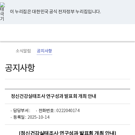
너
유
페
인
블
홈
비
튜
이
스
로
767px
브
스
타
그
이 누리집은 대한민국 공식 전자정부 누리집입니다.
이
북
그
하
램
보
전
통
건
체
합
복
메
검
지
뉴
색
부
국
소식알림
공지사항
립
정
신
공지사항
건
강
센
터
로
고
정신건강실태조사 연구성과 발표회 개최 안내
담당부서 :
전화번호 :
0222040174
등록일 :
2025-10-14
[
정신건강실태조사 연구성과 발표회 개최 안내
]