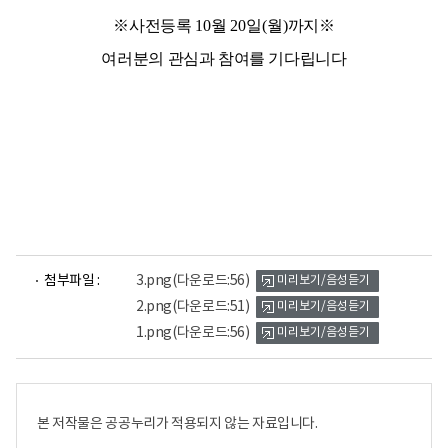
※
사전등록
10
월
20
일
(
월
)
까지
※
여러분의 관심과 참여를 기다립니다
파
파
파
첨부파일 :
3.png
(다운로드:56)
미리보기/음성듣기
일
일
일
뷰
뷰
뷰
2.png
(다운로드:51)
미리보기/음성듣기
어
어
어
1.png
(다운로드:56)
미리보기/음성듣기
로
로
로
본 저작물은 공공누리가 적용되지 않는 자료입니다.