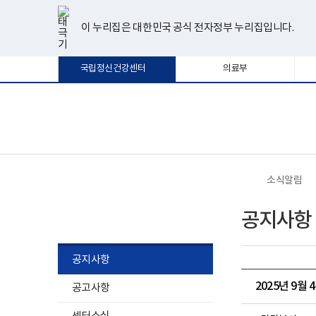
너
한
파
pdf
플
유
페
인
블
선
홈
비
글
워
뷰
래
튜
이
스
로
택
1180px
뷰
포
어
시
브
스
타
그
이 누리집은 대한민국 공식 전자정부 누리집입니다.
됨
이
어
인
프
뷰
북
그
상
프
트
로
어
램
로
뷰
그
프
국립정신건강센터
의료부
그
어
램
로
램
프
다
그
다
로
운
램
운
그
로
다
로
램
드
운
보
전
드
다
로
건
체
운
드
복
메
로
지
뉴
드
부
국
소식알림
립
정
소식알림
신
공지사항
건
강
센
터
공지사항
로
고
2025년 9월
공고사항