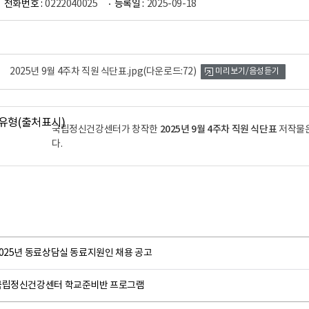
전화번호 :
0222040025
등록일 :
2025-09-18
2025년 9월 4주차 직원 식단표.jpg
(다운로드:72)
미리보기/음성듣기
2025년 9월 4주차 직원 식단표
국립정신건강센터가 창작한
저작물
다.
2025년 동료상담실 동료지원인 채용 공고
국립정신건강센터 학교준비반 프로그램