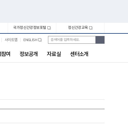
국가정신건강정보포털
정신건강교육
새
새
창
창
통
검
사이트맵
ENGLISH
새
합
색
창
검
색
객참여
정보공개
자료실
센터소개