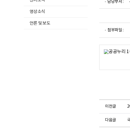
센터소식
담당부서 :
영상소식
언론 및 보도
파
첨부파일 :
일
뷰
어
로
이전글
다음글