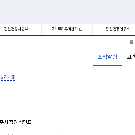
정신건강사업부
국가트라우마센터
정신건강연구소
새
창
홈
선
소식알림
고
택
됨
공지사항
 4주차 직원 식단표