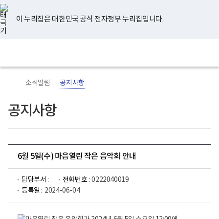
너
유
페
인
블
홈
비
튜
이
스
로
767px
브
스
타
그
이 누리집은 대한민국 공식 전자정부 누리집입니다.
이
북
그
하
램
보
전
통
건
체
합
복
메
검
지
뉴
색
부
국
소식알림
공지사항
립
정
신
공지사항
건
강
센
터
로
고
6월 5일(수) 마음열린 작은 음악회 안내
담당부서 :
전화번호 :
0222040019
등록일 :
2024-06-04