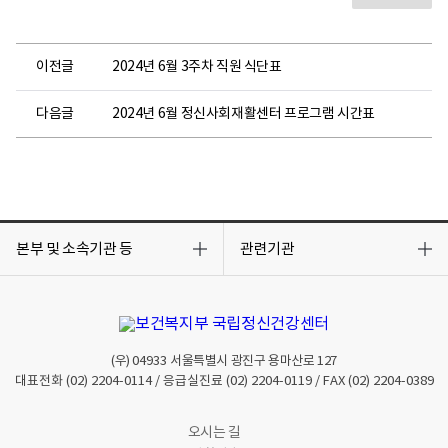
이전글
2024년 6월 3주차 직원 식단표
다음글
2024년 6월 정신사회재활센터 프로그램 시간표
목
목
록
록
본부 및 소속기관 등
관련기관
열
열
기
기
(우)
04933
서울특별시 광진구 용마산로 127
대표전화
(02) 2204-0114
/ 응급실진료
(02) 2204-0119
/ FAX
(02) 2204-0389
오시는 길