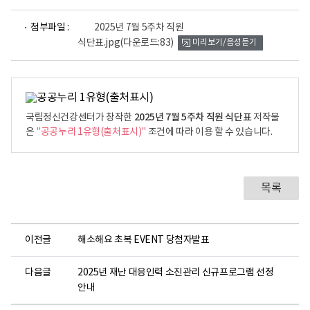
파
첨부파일 :
2025년 7월 5주차 직원
일
식단표.jpg
(다운로드:83)
미리보기/음성듣기
뷰
어
로
2025년 7월 5주차 직원 식단표
국립정신건강센터가 창작한
저작물
은
"공공누리 1유형(출처표시)"
조건에 따라 이용 할 수 있습니다.
목록
이전글
해소해요 초복 EVENT 당첨자발표
다음글
2025년 재난 대응인력 소진관리 신규프로그램 선정
안내