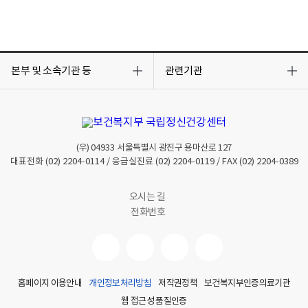
목
목
록
록
본부 및 소속기관 등
관련기관
열
열
기
기
(우)
04933
서울특별시 광진구 용마산로 127
대표전화
(02) 2204-0114
/ 응급실진료
(02) 2204-0119
/ FAX
(02) 2204-0389
오시는 길
전화번호
홈페이지 이용안내
개인정보처리방침
저작권정책
보건복지부인증의료기관
웹 접근성 품질인증