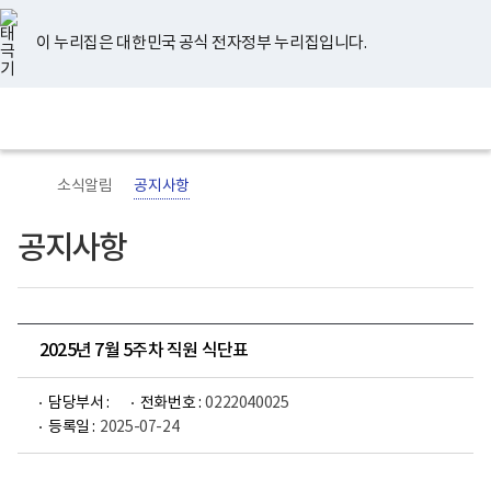
너
유
페
인
블
홈
비
튜
이
스
로
767px
브
스
타
그
이 누리집은 대한민국 공식 전자정부 누리집입니다.
이
북
그
하
램
보
전
통
건
체
합
복
메
검
지
뉴
색
부
국
소식알림
공지사항
립
정
신
공지사항
건
강
센
터
로
고
2025년 7월 5주차 직원 식단표
담당부서 :
전화번호 :
0222040025
등록일 :
2025-07-24