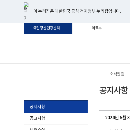
너
한
파
pdf
플
유
페
인
블
선
홈
비
글
워
뷰
래
튜
이
스
로
택
1180px
뷰
포
어
시
브
스
타
그
이 누리집은 대한민국 공식 전자정부 누리집입니다.
됨
이
어
인
프
뷰
북
그
상
프
트
로
어
램
로
뷰
그
프
국립정신건강센터
의료부
그
어
램
로
램
프
다
그
다
로
운
램
운
그
로
다
로
램
드
운
보
전
드
다
로
건
체
운
드
복
메
로
지
뉴
드
부
국
소식알림
립
정
소식알림
신
공지사항
건
강
센
터
공지사항
로
고
2024년 6월
공고사항