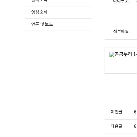
센터소식
담당부서 :
영상소식
언론 및 보도
파
첨부파일 :
일
뷰
어
로
이전글
6
다음글
6