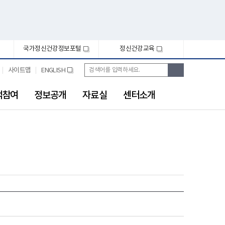
국가정신건강정보포털
정신건강교육
새
새
창
창
통
검
사이트맵
ENGLISH
새
합
색
창
검
색
객참여
정보공개
자료실
센터소개