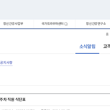
정신건강사업부
국가트라우마센터
정신건강연구소
새
창
홈
선
소식알림
고
택
됨
공지사항
 3주차 직원 식단표