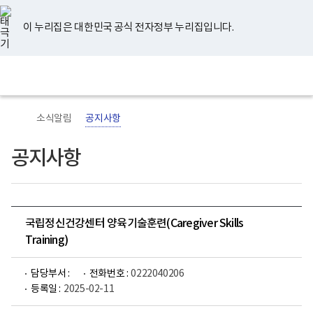
너
유
페
인
블
홈
비
튜
이
스
로
767px
브
스
타
그
이 누리집은 대한민국 공식 전자정부 누리집입니다.
이
북
그
하
램
보
전
통
건
체
합
복
메
검
지
뉴
색
부
국
소식알림
공지사항
립
정
신
공지사항
건
강
센
터
로
고
국립정신건강센터 양육기술훈련(Caregiver Skills
Training)
담당부서 :
전화번호 :
0222040206
등록일 :
2025-02-11