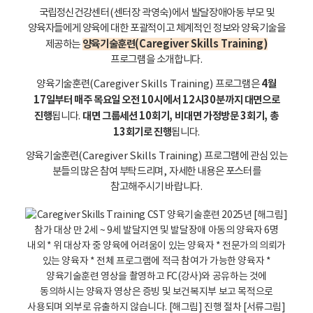
국립정신건강센터
(
센터장 곽영숙
)
에서 발달장애아동 부모 및
양육자들에게 양육에 대한 포괄적이고 체계적인 정보와 양육기술을
양육기술훈련
(Caregiver Skills Training)
제공하는
프로그램을 소개합니다
.
4
월
양육기술훈련
(Caregiver Skills Training)
프로그램은
17
일부터 매주 목요일 오전
10
시에서
12
시
30
분까지 대면으로
진행
대면 그룹세션
10
회기
,
비대면 가정방문
3
회기
,
총
됩니다
.
13
회기로 진행
됩니다
.
양육기술훈련
(Caregiver Skills Training)
프로그램에 관심 있는
분들의 많은 참여 부탁드리며
,
자세한 내용은 포스터를
참고해주시기 바랍니다
.