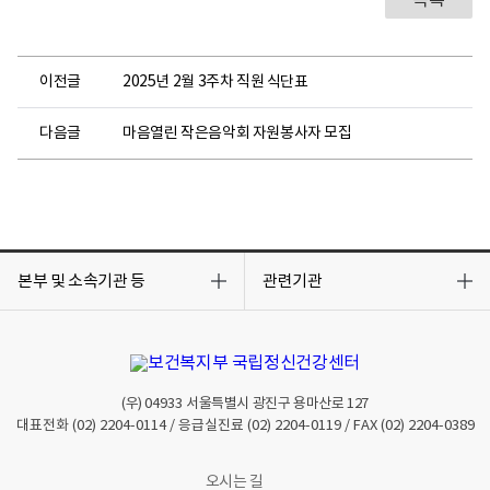
목록
이전글
2025년 2월 3주차 직원 식단표
다음글
마음열린 작은음악회 자원봉사자 모집
목
목
록
록
본부 및 소속기관 등
관련기관
열
열
기
기
(우)
04933
서울특별시 광진구 용마산로 127
대표전화
(02) 2204-0114
/ 응급실진료
(02) 2204-0119
/ FAX
(02) 2204-0389
오시는 길