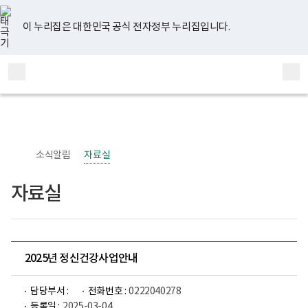
너
유
페
인
블
홈
비
튜
이
스
로
767px
브
스
타
그
이 누리집은 대한민국 공식 전자정부 누리집입니다.
이
북
그
하
램
보
전
통
건
체
합
복
메
검
지
부
뉴
색
국
립
정
신
소식알림
자료실
건
강
센
자료실
터
정
신
건
강
사
업
2025년 정신건강사업안내
부
로
고
담당부서 :
전화번호 :
0222040278
등록일 :
2025-03-04