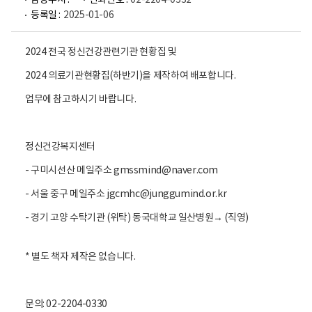
담당부서 :
전화번호 :
02-2204-0332
등록일 :
2025-01-06
2024 전국 정신건강관련기관 현황집 및
2024 의료기관현황집(하반기)을 제작하여 배포합니다.
업무에 참고하시기 바랍니다.
정신건강복지센터
- 구미시선산 메일주소 gmssmind@naver.com
- 서울 중구 메일주소 jgcmhc@junggumind.or.kr
- 경기 고양 수탁기관 (위탁) 동국대학교 일산병원→ (직영)
* 별도 책자 제작은 없습니다.
문의: 02-2204-0330