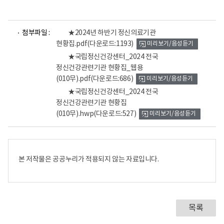
파
파
파
첨부파일 :
★2024년 하반기 정신의료기관
일
일
일
현황집.pdf
(다운로드:1193)
미리보기/음성듣기
뷰
뷰
뷰
어
어
어
★국립정신건강센터_2024 전국
로
로
로
정신건강관련기관 현황집_웹용
(010무).pdf
(다운로드:686)
미리보기/음성듣기
★국립정신건강센터_2024 전국
정신건강관련기관 현황집
(010무).hwp
(다운로드:527)
미리보기/음성듣기
본 저작물은 공공누리가 적용되지 않는 자료입니다.
목록