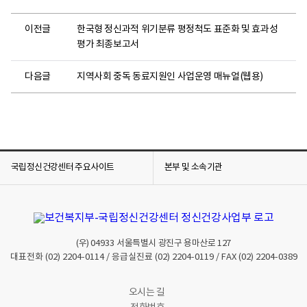
이전글
한국형 정신과적 위기분류 평정척도 표준화 및 효과성
평가 최종보고서
다음글
지역사회 중독 동료지원인 사업운영 매뉴얼(웹용)
국립정신건강센터 주요사이트
본부 및 소속기관
(우)
04933
서울특별시 광진구 용마산로 127
대표전화
(02) 2204-0114
/ 응급실진료
(02) 2204-0119
/ FAX
(02) 2204-0389
오시는 길