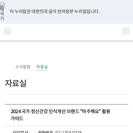
너
유
페
인
블
홈
비
튜
이
스
로
767px
브
스
타
그
이 누리집은 대한민국 공식 전자정부 누리집입니다.
이
북
그
하
램
보
전
통
건
체
합
복
메
검
지
부
뉴
색
국
립
정
신
소식알림
자료실
건
강
센
자료실
터
정
신
건
강
사
업
2024 국가 정신건강 인식개선 브랜드 "마주해요" 활용
부
가이드
로
고