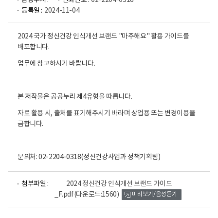
담당부서 :
전화번호 :
02-2204-0318
등록일 :
2024-11-04
2024 국가 정신건강 인식개선 브랜드 "마주해요" 활용 가이드를
배포합니다.
업무에 참고하시기 바랍니다.
본 저작물은 공공누리 제4유형을 따릅니다.
자료 활용 시, 출처를 표기해주시기 바라며 상업용 또는 변경이용을
금합니다.
문의처: 02-2204-0318(정신건강사업과 정책기획팀)
파
첨부파일 :
2024 정신건강 인식개선 브랜드 가이드
일
_F.pdf
(다운로드:1560)
미리보기/음성듣기
뷰
어
로