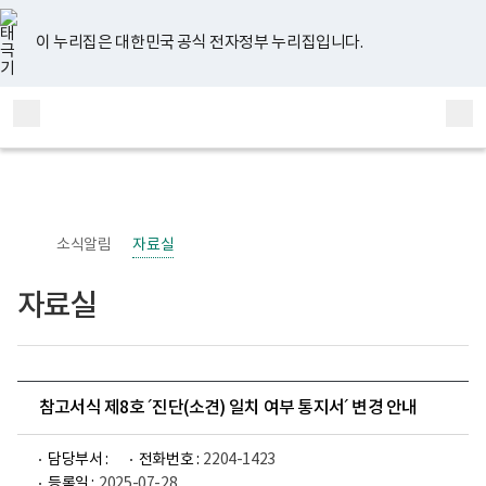
너
유
페
인
블
홈
비
튜
이
스
로
767px
브
스
타
그
이 누리집은 대한민국 공식 전자정부 누리집입니다.
이
북
그
하
램
보
전
통
건
체
합
복
메
검
지
부
뉴
색
국
립
정
신
소식알림
자료실
건
강
센
자료실
터
정
신
건
강
사
업
참고서식 제8호 ´진단(소견) 일치 여부 통지서´ 변경 안내
부
로
고
담당부서 :
전화번호 :
2204-1423
등록일 :
2025-07-28