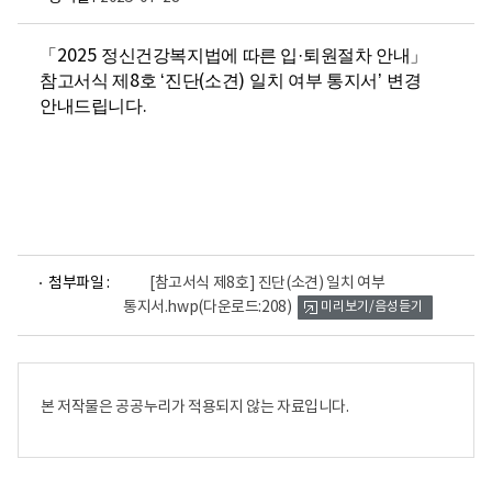
「
2025
정신건강복지법에 따른 입
·
퇴원절차 안내
」
참고서식 제
8
호
‘
진단
(
소견
)
일치 여부 통지서
’
변경
안내드립니다
.
파
첨부파일 :
[참고서식 제8호] 진단(소견) 일치 여부
일
통지서.hwp
(다운로드:208)
미리보기/음성듣기
뷰
어
로
본 저작물은 공공누리가 적용되지 않는 자료입니다.