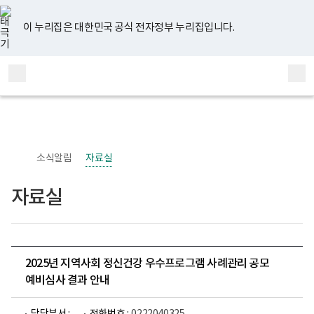
너
유
페
인
블
홈
비
튜
이
스
로
767px
브
스
타
그
이 누리집은 대한민국 공식 전자정부 누리집입니다.
이
북
그
하
램
보
전
통
건
체
합
복
메
검
지
부
뉴
색
국
립
정
신
소식알림
자료실
건
강
센
자료실
터
정
신
건
강
사
업
2025년 지역사회 정신건강 우수프로그램 사례관리 공모
부
예비심사 결과 안내
로
고