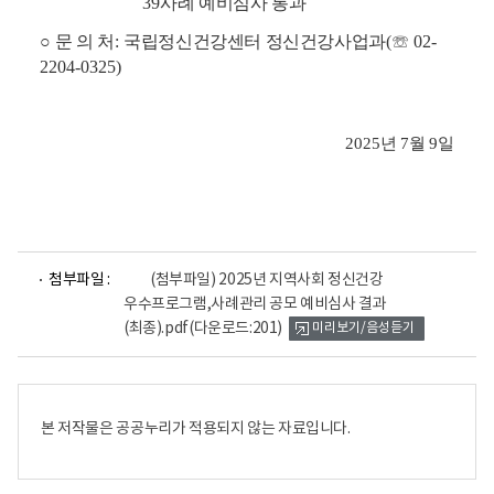
39
사례 예비심사 통과
○
문 의 처
:
국립정신건강센터 정신건강사업과
(
☏
02-
2204-0325)
2025
년
7
월
9
일
파
첨부파일 :
(첨부파일) 2025년 지역사회 정신건강
일
우수프로그램,사례관리 공모 예비심사 결과
뷰
(최종).pdf
(다운로드:201)
미리보기/음성듣기
어
로
본 저작물은 공공누리가 적용되지 않는 자료입니다.