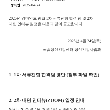
담당부서 :
전화번호 :
0222040349
등록일 :
2025-04-24
2025
년 영마인드 링크
1
차 서류전형 합격 팀 및
2
차
대면 인터뷰 일정을 다음과 같이 공고합니다
.
2025
년
4
월
24
일
(
목
)
국립정신건강센터 정신건강사업과
1. 1
차 서류전형 합격팀 명단
(
첨부 파일 확인
)
2. 2
차 대면 인터뷰
(ZOOM)
일정 안내
2025
년
4
월
26
일
(
토
) ~ 4
월
30
일
(
수
)
일시
: