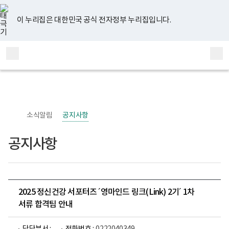
너
유
페
인
블
홈
비
튜
이
스
로
767px
브
스
타
그
이 누리집은 대한민국 공식 전자정부 누리집입니다.
이
북
그
하
램
보
전
통
건
체
합
복
메
검
지
부
뉴
색
국
립
정
신
소식알림
공지사항
건
강
센
공지사항
터
정
신
건
강
사
업
2025 정신건강 서포터즈 ´영마인드 링크(Link) 2기´ 1차
부
서류 합격팀 안내
로
고