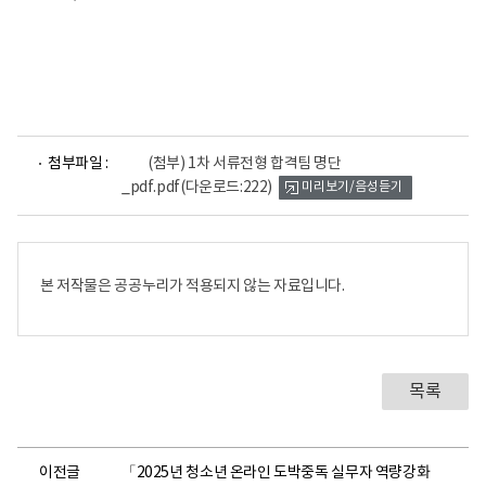
파
첨부파일 :
(첨부) 1차 서류전형 합격팀 명단
일
_pdf.pdf
(다운로드:222)
미리보기/음성듣기
뷰
어
로
본 저작물은 공공누리가 적용되지 않는 자료입니다.
목록
이전글
「2025년 청소년 온라인 도박중독 실무자 역량강화