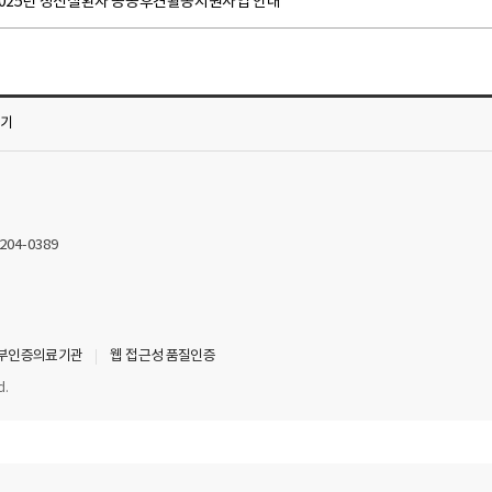
2025년 정신질환자 공공후견활동지원사업 안내
가기
2204-0389
부인증의료기관
웹 접근성 품질인증
d.