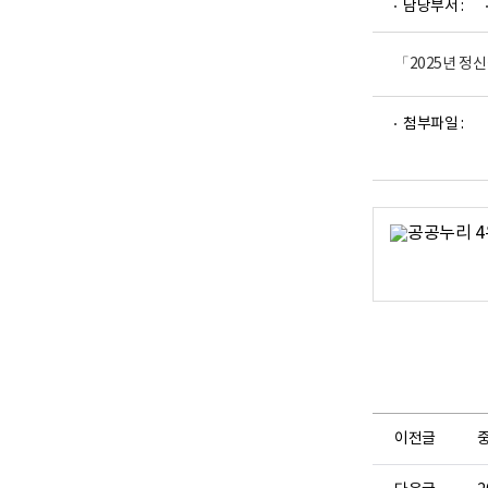
담당부서 :
업
부
로
고
「2025년 정
파
파
첨부파일 :
일
일
뷰
뷰
어
어
로
로
이전글