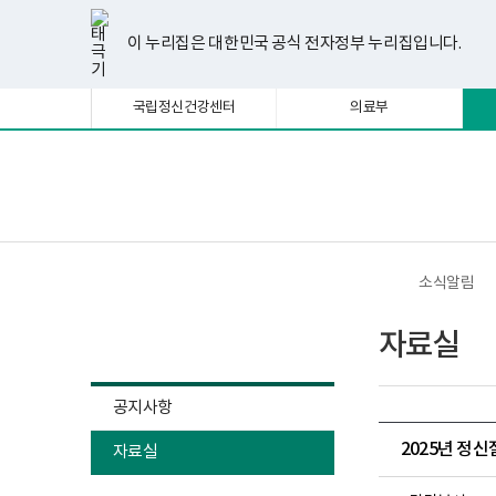
너
한
파
pdf
플
유
페
인
블
선
홈
비
글
워
뷰
래
튜
이
스
로
택
1180px
뷰
포
어
시
브
스
타
그
이 누리집은 대한민국 공식 전자정부 누리집입니다.
됨
이
어
인
프
뷰
북
그
상
프
트
로
어
램
로
뷰
그
프
국립정신건강센터
의료부
그
어
램
로
램
프
다
그
다
로
운
램
운
그
로
다
로
램
드
운
보
전
드
다
로
건
체
운
드
복
메
로
지
뉴
드
부
국
소식알림
립
정
소식알림
신
자료실
건
강
센
터
공지사항
정
신
2025년 정
자료실
건
강
사