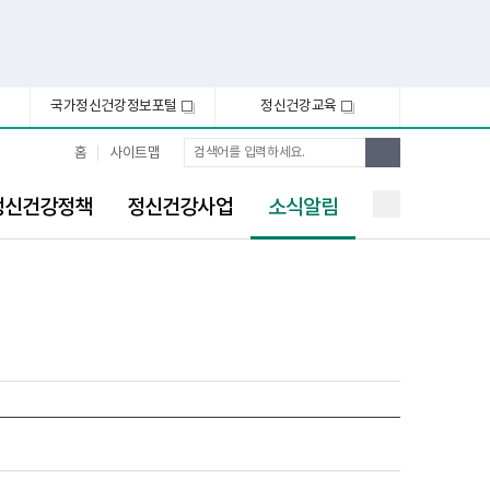
국가정신건강정보포털
정신건강교육
새
새
창
창
통
검
홈
사이트맵
합
색
검
선
색
정신건강정책
정신건강사업
소식알림
택
됨