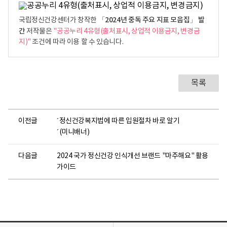
신
건
「2024년 중독 주요 지표 모음집」 발
국립정신건강센터가 창작한
강
간
저작물은
"공공누리 4유형(출처표시, 상업적 이용금지, 변경금
현
지)"
조건에 따라 이용 할 수 있습니다.
황
및
관
련
목록
정
보
를
이전글
´정신건강복지법에 따른 입원절차 바로 알기
한
´(미니배너)
눈
에
다음글
2024 국가 정신건강 인식개선 브랜드 "마주해요" 활용
찾
가이드
아
볼
수
있
도
록