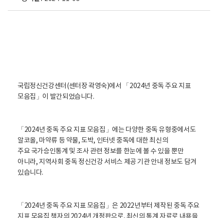
마
주
해
요
2
0
국립정신건강센터(센터장 곽영숙)에서 「2024년 중독 주요 지표
2
모음집」이 발간되었습니다.
4
년
중
「2024년 중독 주요 지표 모음집」에는 다양한 중독 유형중에서도
독
알코올, 마약류 등 약물, 도박, 인터넷 중독에 대한 최신의
주
주요 국가승인통계 및 조사 관련 정보를 한눈에 볼 수 있을 뿐만
요
아니라, 지역사회 중독 정신건강 서비스 제공 기관 안내 정보도 담겨
지
있습니다.
표
모
음
「2024년 중독 주요 지표 모음집」은 2022년부터 제작된 중독 주요
집
지표 모음집 책자의 2024년 개정판으로, 최신의 통계 자료로 내용을