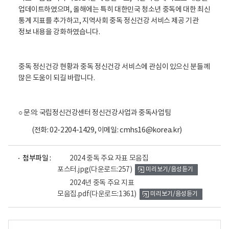
국
업데이트하였으며, 올해에는 특히 대한민국 청소년 중독에 대한 최신
립
통계 지표를 추가하고, 지역사회 중독 정신건강 서비스 제공 기관
정
정보 내용을 강화하였습니다.
신
건
강
중독 정신건강 현황과 중독 정신건강 서비스에 관심이 있으신 분들께
센
많은 도움이 되길 바랍니다.
터
(
센
○ 문의: 국립정신건강센터 정신건강사업과 중독사업팀
터
장
(전화: 02-2204-1429, 이메일: cmhs16@korea.kr)
곽
파
파
영
첨부파일 :
2024 중독 주요 자표 모음집
일
일
숙
포스터.jpg
(다운로드:257)
미리보기/음성듣기
뷰
뷰
)
어
어
2024년 중독 주요 지표
는
로
로
모음집.pdf
(다운로드:1361)
미리보기/음성듣기
중
독
정