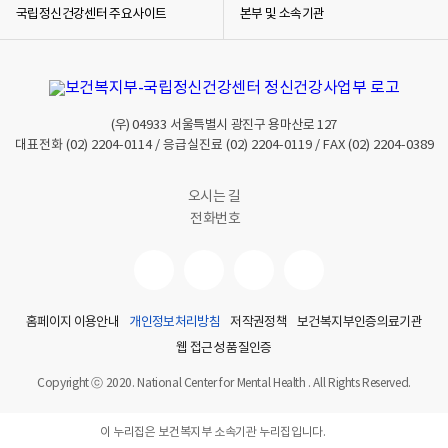
국립정신건강센터 주요사이트
본부 및 소속기관
2
0
2
4
년
(우)
04933
서울특별시 광진구 용마산로 127
중
대표전화
(02) 2204-0114
/ 응급실진료
(02) 2204-0119
/ FAX
(02) 2204-0389
독
주
요
오시는 길
지
전화번호
표
모
음
집
홈페이지 이용안내
개인정보처리방침
저작권정책
보건복지부인증의료기관
을
제
웹 접근성 품질인증
작
Copyright ⓒ 2020. National Center for Mental Health . All Rights Reserved.
하
였
이 누리집은 보건복지부 소속기관 누리집입니다.
습