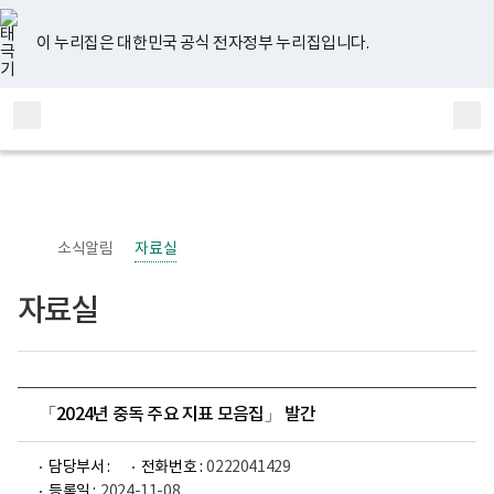
너
유
페
인
블
홈
비
튜
이
스
로
767px
브
스
타
그
이 누리집은 대한민국 공식 전자정부 누리집입니다.
이
북
그
하
램
보
전
통
건
체
합
복
메
검
지
부
뉴
색
국
립
정
신
소식알림
자료실
건
강
센
자료실
터
정
신
건
강
사
업
「2024년 중독 주요 지표 모음집」 발간
부
로
고
담당부서 :
전화번호 :
0222041429
등록일 :
2024-11-08