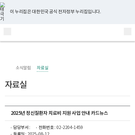
너
유
페
인
블
홈
비
튜
이
스
로
767px
브
스
타
그
이 누리집은 대한민국 공식 전자정부 누리집입니다.
이
북
그
하
램
보
전
통
건
체
합
복
메
검
지
부
뉴
색
국
립
정
신
소식알림
자료실
건
강
센
자료실
터
정
신
건
강
사
업
2025년 정신질환자 치료비 지원 사업 안내 카드뉴스
부
로
고
담당부서 :
전화번호 :
02-2204-1459
등록일 :
2025-08-12