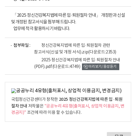
「2025 정신건강복지법에 따른 입·퇴원절차 안내」 개정판과 신설
및 개정된 참고서식을 첨부해 드립니다.
업무에 적극 활용하시기 바랍니다.
파
첨부파일 :
정신건강복지법에 따른 입·퇴원절차 관련
일
참고서식(신설 및 개정 서식).zip
(다운로드:2353)
뷰
어
2025 정신건강복지법에 따른 입·퇴원절차 안내
로
(PDF).pdf
(다운로드:4749)
미리보기/음성듣기
2025 정신건강복지법에 따른 입 ·퇴원
국립정신건강센터가 창작한
절차 안내
저작물은
"공공누리 4유형(출처표시, 상업적 이용금지, 변
경금지)"
조건에 따라 이용 할 수 있습니다.