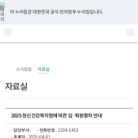
너
유
페
인
블
홈
비
튜
이
스
로
767px
브
스
타
그
이 누리집은 대한민국 공식 전자정부 누리집입니다.
이
북
그
하
램
보
전
통
건
체
합
복
메
검
지
부
뉴
색
국
립
정
신
소식알림
자료실
건
강
센
자료실
터
정
신
건
강
사
업
2025 정신건강복지법에 따른 입 ·퇴원절차 안내
부
로
고
담당부서 :
전화번호 :
2204-1413
등록일 :
2025-04-01