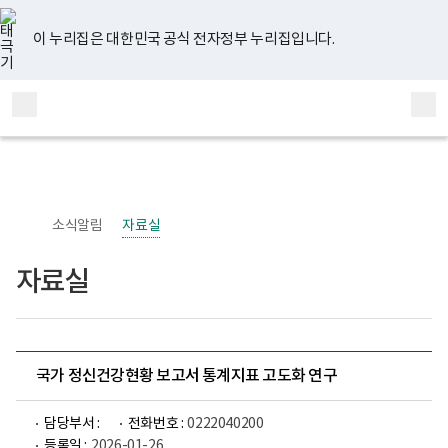
너
유
페
인
블
홈
비
튜
이
스
로
767px
브
스
타
그
이 누리집은 대한민국 공식 전자정부 누리집입니다.
이
북
그
하
램
보
전
통
건
체
합
복
메
검
지
부
뉴
색
국
립
정
신
소식알림
자료실
건
강
센
자료실
터
정
신
건
강
사
업
국가 정신건강현황 보고서 통계지표 고도화 연구
부
로
고
담당부서 :
전화번호 :
0222040200
등록일 :
2026-01-26