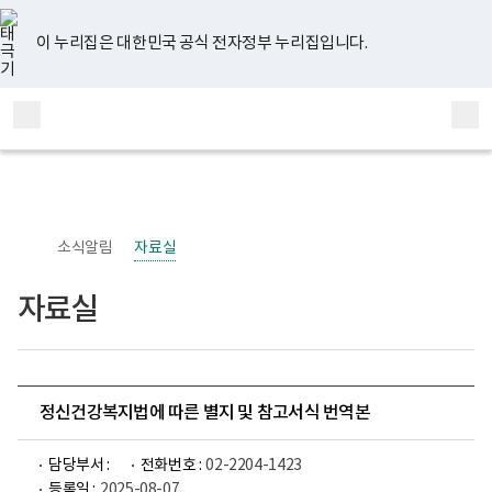
너
유
페
인
블
홈
비
튜
이
스
로
767px
브
스
타
그
이 누리집은 대한민국 공식 전자정부 누리집입니다.
이
북
그
하
램
보
전
통
건
체
합
복
메
검
지
부
뉴
색
국
립
정
신
소식알림
자료실
건
강
센
자료실
터
정
신
건
강
사
업
정신건강복지법에 따른 별지 및 참고서식 번역본
부
로
고
담당부서 :
전화번호 :
02-2204-1423
등록일 :
2025-08-07