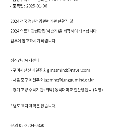
담당부서 :
전화번호 :
02-2204-0332
등록일 :
2025-01-06
2024 전국 정신건강관련기관 현황집 및
2024 의료기관현황집(하반기)을 제작하여 배포합니다.
업무에 참고하시기 바랍니다.
정신건강복지센터
- 구미시선산 메일주소 gmssmind@naver.com
- 서울 중구 메일주소 jgcmhc@junggumind.or.kr
- 경기 고양 수탁기관 (위탁) 동국대학교 일산병원→ (직영)
* 별도 책자 제작은 없습니다.
문의: 02-2204-0330