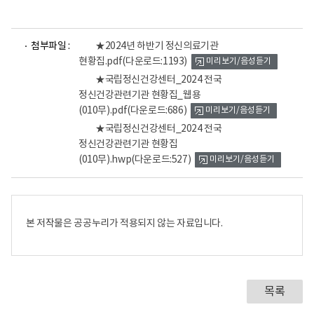
파
파
파
첨부파일 :
★2024년 하반기 정신의료기관
일
일
일
현황집.pdf
(다운로드:1193)
미리보기/음성듣기
뷰
뷰
뷰
어
어
어
★국립정신건강센터_2024 전국
로
로
로
정신건강관련기관 현황집_웹용
(010무).pdf
(다운로드:686)
미리보기/음성듣기
★국립정신건강센터_2024 전국
정신건강관련기관 현황집
(010무).hwp
(다운로드:527)
미리보기/음성듣기
본 저작물은 공공누리가 적용되지 않는 자료입니다.
목록