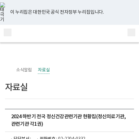
너
유
페
인
블
홈
비
튜
이
스
로
767px
브
스
타
그
이 누리집은 대한민국 공식 전자정부 누리집입니다.
이
북
그
하
램
보
전
통
건
체
합
복
메
검
지
부
뉴
색
국
립
정
신
소식알림
자료실
건
강
센
자료실
터
정
신
건
강
사
업
2024 하반기 전국 정신건강관련기관 현황집(정신의료기관,
부
관련기관 각1권)
로
고