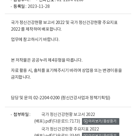
담당부서 :
전화번호 :
02-2204-0200
등록일 :
2023-11-28
국가 정신건강현황 보고서 2022 및 국가 정신건강현황 주요지표
2022 를 제작하여 배포합니다.
업무에 참고하시기 바랍니다.
본 저작물은 공공누리 제4유형을 따릅니다.
자료 활용 시, 출처를 표기해주시기 바라며 상업용 또는 변경이용을
금지합니다.
담당 및 문의: 02-2204-0200 (정신건강사업과 정책기획팀)
파
파
첨부파일 :
국가 정신건강현황 보고서 2022
일
일
(배포).pdf
(다운로드:7173)
미리보기/음성듣기
뷰
뷰
어
어
국가 정신건강현황 주요지표 2022
로
로
미리보기/음성듣기