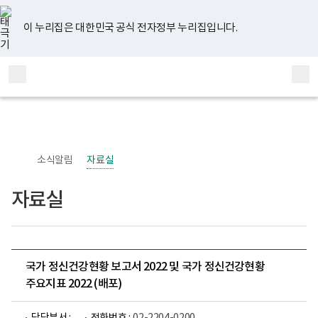
너
유
페
인
블
홈
비
튜
이
스
로
767px
브
스
타
그
이 누리집은 대한민국 공식 전자정부 누리집입니다.
이
북
그
하
램
보
전
통
건
체
합
복
메
검
지
부
뉴
색
국
립
정
신
소식알림
자료실
건
강
센
자료실
터
정
신
건
강
사
업
국가 정신건강현황 보고서 2022 및 국가 정신건강현황
부
주요지표 2022 (배포)
로
고