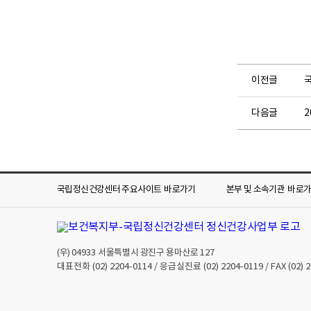
이전글
국
다음글
국립정신건강센터 주요사이트
바로가기
본부 및 소속기관
바로
(우)
04933
서울특별시 광진구 용마산로 127
대표전화
(02) 2204-0114
/ 응급실진료
(02) 2204-0119
/ FAX
(02) 