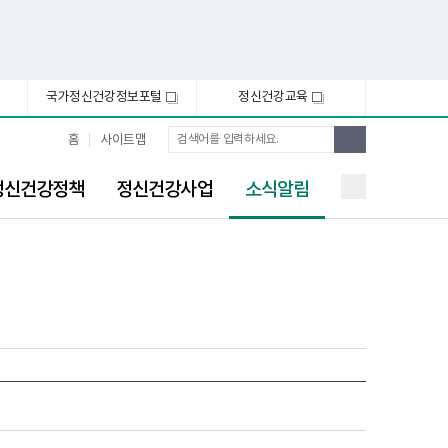
국가정신건강정보포털
정신건강교육
새
새
창
창
통
검
홈
사이트맵
합
색
검
선
색
정신건강정책
정신건강사업
소식알림
택
됨