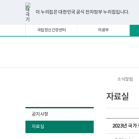
너
한
파
pdf
플
유
페
인
블
선
홈
비
글
워
뷰
래
튜
이
스
로
택
1180px
뷰
포
어
시
브
스
타
그
이 누리집은 대한민국 공식 전자정부 누리집입니다.
됨
이
어
인
프
뷰
북
그
상
프
트
로
어
램
로
뷰
그
프
국립정신건강센터
의료부
그
어
램
로
램
프
다
그
다
로
운
램
운
그
로
다
로
램
드
운
보
전
드
다
로
건
체
운
드
복
메
로
지
뉴
드
부
국
소식알림
립
정
소식알림
신
자료실
건
강
센
터
공지사항
정
신
2023년 국
자료실
건
강
사