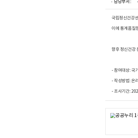
담당부서 :
업
부
로
고
국립정신건강센터
이에 통계품질향
향후 정신건강 
- 참여대상: 
- 작성방법: 온
- 조사기간: 2023