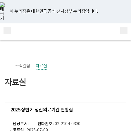
너
유
페
인
블
홈
비
튜
이
스
로
767px
브
스
타
그
이 누리집은 대한민국 공식 전자정부 누리집입니다.
이
북
그
하
램
보
전
통
건
체
합
복
메
검
지
부
뉴
색
국
립
정
신
소식알림
자료실
건
강
센
자료실
터
정
신
건
강
사
업
2025 상반기 정신의료기관 현황집
부
로
고
담당부서 :
전화번호 :
02-2204-0330
등록일 :
2025-07-09