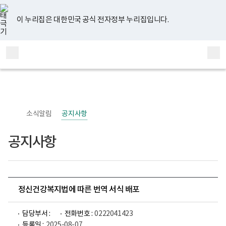
너
유
페
인
블
홈
비
튜
이
스
로
767px
브
스
타
그
이 누리집은 대한민국 공식 전자정부 누리집입니다.
이
북
그
하
램
보
전
통
건
체
합
복
메
검
지
부
뉴
색
국
립
정
신
소식알림
공지사항
건
강
센
공지사항
터
정
신
건
강
사
업
정신건강복지법에 따른 번역 서식 배포
부
로
고
담당부서 :
전화번호 :
0222041423
등록일 :
2025-08-07