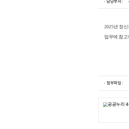
담당부서 :
업
부
로
고
2025
년 정신
업무에 참고
파
첨부파일 :
일
뷰
어
로