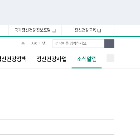
국가정신건강정보포털
정신건강교육
새
새
창
창
통
검
홈
사이트맵
합
색
검
선
색
정신건강정책
정신건강사업
소식알림
택
됨