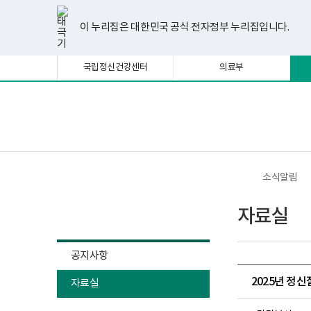
너
한
파
pdf
플
유
페
인
블
선
홈
비
글
워
뷰
래
튜
이
스
로
택
1180px
뷰
포
어
시
브
스
타
그
이 누리집은 대한민국 공식 전자정부 누리집입니다.
됨
이
어
인
프
뷰
북
그
상
프
트
로
어
램
로
뷰
그
프
국립정신건강센터
의료부
그
어
램
로
램
프
다
그
다
로
운
램
운
그
로
다
로
램
드
운
보
전
드
다
로
건
체
운
드
복
메
로
지
뉴
드
부
국
소식알림
립
정
소식알림
신
자료실
건
강
센
터
공지사항
정
신
2025년 정
자료실
건
강
사