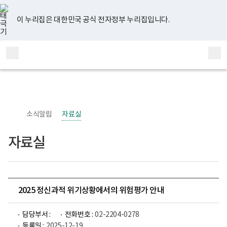
너
유
페
인
블
홈
비
튜
이
스
로
767px
브
스
타
그
이 누리집은 대한민국 공식 전자정부 누리집입니다.
이
북
그
하
램
보
전
통
건
체
합
복
메
검
지
부
뉴
색
국
립
정
신
소식알림
자료실
건
강
센
자료실
터
정
신
건
강
사
업
2025 정신과적 위기상황에서의 위험평가 안내
부
로
고
담당부서 :
전화번호 :
02-2204-0278
등록일 :
2025-12-19