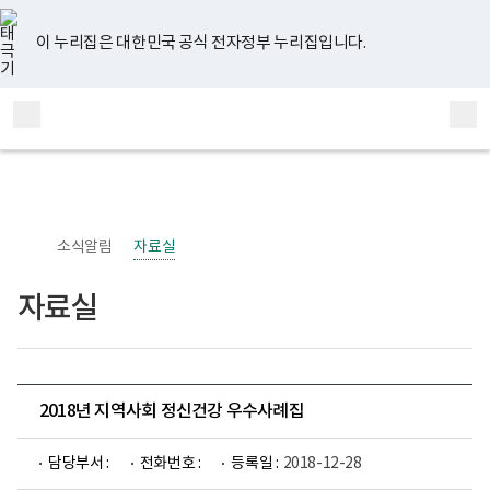
너
유
페
인
블
홈
비
튜
이
스
로
767px
브
스
타
그
이 누리집은 대한민국 공식 전자정부 누리집입니다.
이
북
그
하
램
보
전
통
건
체
합
복
메
검
지
부
뉴
색
국
립
정
신
소식알림
자료실
건
강
센
자료실
터
정
신
건
강
사
업
2018년 지역사회 정신건강 우수사례집
부
로
고
담당부서 :
전화번호 :
등록일 :
2018-12-28