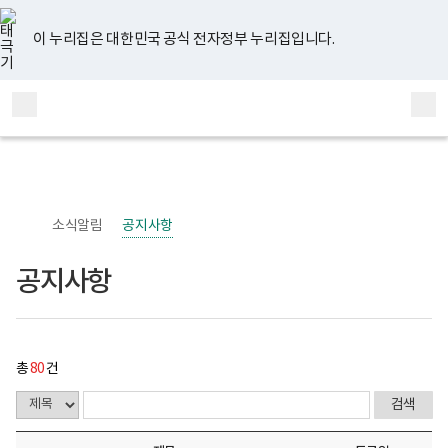
너
공
유
페
인
블
홈
비
지
튜
이
스
로
767px
사
브
스
타
그
이 누리집은 대한민국 공식 전자정부 누리집입니다.
이
항
북
그
하
게
램
보
시
전
통
건
물
체
합
복
목
메
검
지
록
부
-
뉴
색
국
번
립
호,
정
제
신
목,
소식알림
공지사항
건
작
강
성
센
자,
공지사항
터
등
정
록
신
일,
건
첨
강
부
사
내
총
80
건
업
용
부
이
로
보
고
여
집