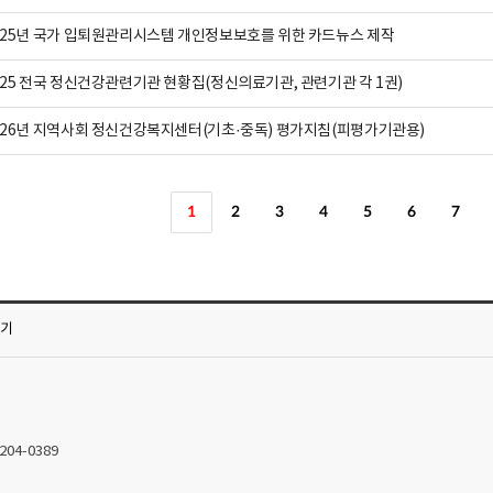
025년 국가 입퇴원관리시스템 개인정보보호를 위한 카드뉴스 제작
025 전국 정신건강관련기관 현황집(정신의료기관, 관련기관 각 1권)
026년 지역사회 정신건강복지센터(기초·중독) 평가지침(피평가기관용)
1
2
3
4
5
6
7
가기
2204-0389