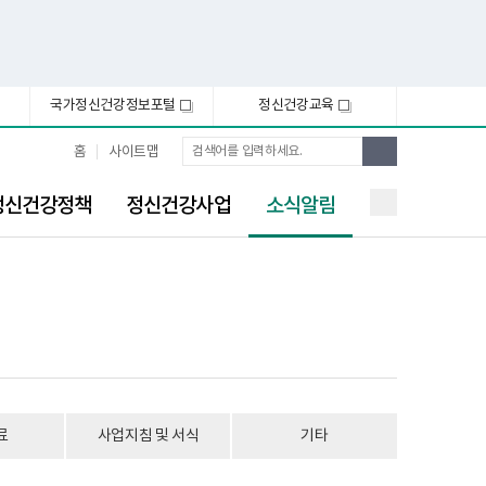
국가정신건강정보포털
정신건강교육
새
새
창
창
통
검
홈
사이트맵
합
색
검
선
색
정신건강정책
정신건강사업
소식알림
택
됨
료
사업지침 및 서식
기타