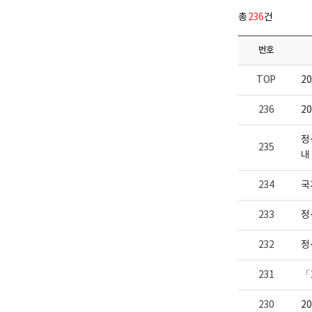
다.
업
총
236
건
부
로
고
번호
TOP
2
236
2
정
235
내
234
국
233
정
232
정
231
「
230
2