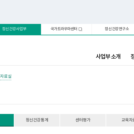
정신건강사업부
국가트라우마센터
정신건강연구소
새
창
사업부 소개
자료실
정신건강통계
센터평가
교육자