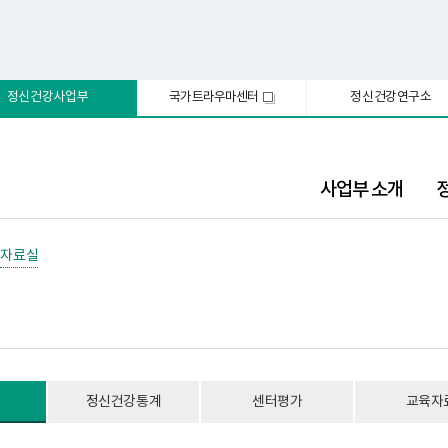
정신건강사업부
국가트라우마센터
정신건강연구소
새
창
사업부 소개
자료실
정신건강통계
센터평가
교육자