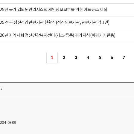
025년 국가 입퇴원관리시스템 개인정보보호를 위한 카드뉴스 제작
025 전국 정신건강관련기관 현황집(정신의료기관, 관련기관 각 1권)
026년 지역사회 정신건강복지센터(기초·중독) 평가지침(피평가기관용)
1
2
3
4
5
6
7
가기
2204-0389