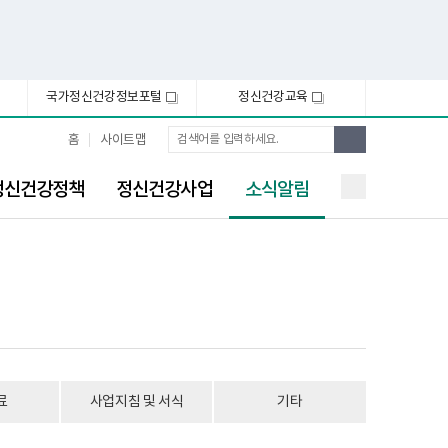
국가정신건강정보포털
정신건강교육
새
새
창
창
통
검
홈
사이트맵
합
색
검
선
색
정신건강정책
정신건강사업
소식알림
택
됨
료
사업지침 및 서식
기타