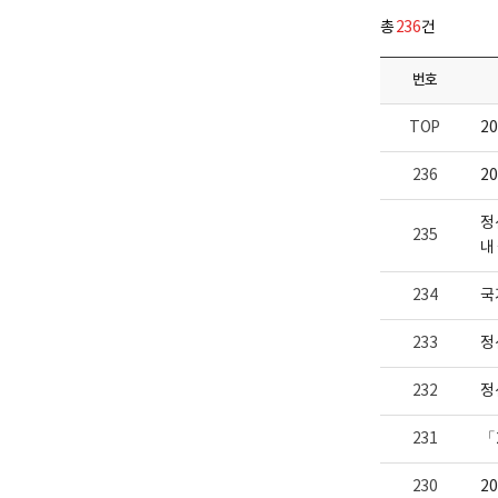
다.
업
총
236
건
부
로
고
번호
TOP
2
236
2
정
235
내
234
국
233
정
232
정
231
「
230
2